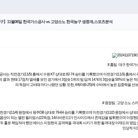
구】11월08일 한국가스공사 vs 고양소노 한국농구 생중계,스포츠분석
# 홈팀 : 대구 한국가
는 직전경기(11/5) 홈에서 수원 KT 상대로 82-74 승리를 기록했으며 이전경기(11/3) 홈에서 서울S
개)의 결과. 한때 17점차 열세를 보인 경기에서 3점슛 1위의 팀 답게 14개의 3점슛을 50%의 높은
의 득점이 고비때 마다 나왔던 상황. 또한, 4쿼터(6-25)에 수비에서 높은 집중력을
# 원정팀 : 고양 소노 스
기(11/4) 원정에서 원주DB 상대로 79-64 승리를 기록했으며 이전경기(11/2) 원정에서 상대로 7
. 1옵션이 되는 앨런 윌리엄스(22득점, 14리바운드)가 인사이드에서 존재감을 발휘했으며 이정현(2
두 홀로 책임져야 했던 에이스 이정현의 공격력을 극대회 시키기 위한 돌격대장 이재도의 영입 효
인상적 이