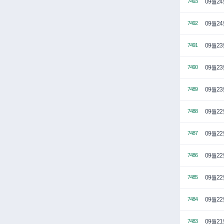
09월2
7493
09월2
7492
09월2
7491
09월2
7490
09월2
7489
09월2
7488
09월2
7487
09월2
7486
09월2
7485
09월2
7484
09월2
7483