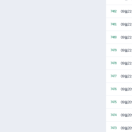
09월2
7482
09월2
7481
09월2
7480
09월2
7479
09월2
7478
09월2
7477
09월2
7476
09월2
7475
09월2
7474
09월2
7473