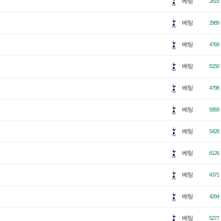
베팅
2815
베팅
2989
베팅
4768
베팅
5150
베팅
4798
베팅
5859
베팅
5428
베팅
6126
베팅
4371
베팅
4294
베팅
5277