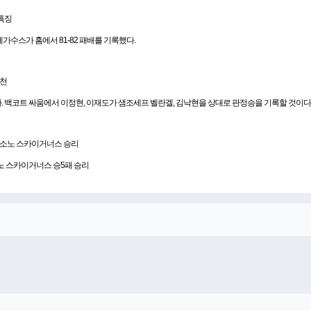
 특징
수스가 홈에서 81-82 패배를 기록했다.
추천
. 백코트 싸움에서 이정현, 이재도가 샘조세프 벨란겔, 김낙현을 상대로 판정승을 기록할 것이다
양 소노 스카이거너스 승리
소노 스카이거너스 승5패 승리