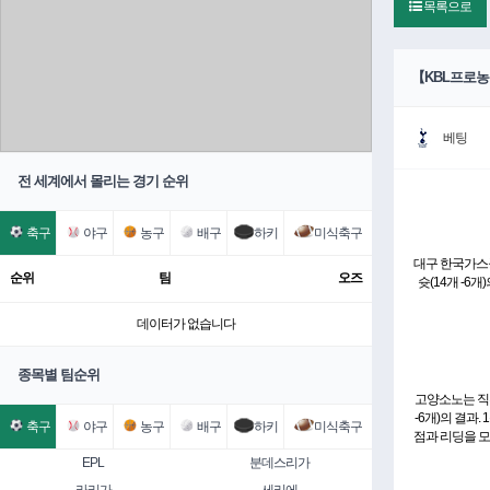
목록으로
【KBL프로농
베팅
전 세계에서 몰리는 경기 순위
축구
야구
농구
배구
하키
미식축구
대구 한국가스공사
순위
팀
오즈
슛(14개 -6
데이터가 없습니다
종목별 팀순위
고양소노는 직전경
-6개)의 결과
축구
야구
농구
배구
하키
미식축구
점과 리딩을 모
EPL
분데스리가