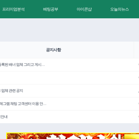
프리미엄분석
베팅공부
아이콘샵
오늘의뉴스
공지사항
 등록된 배너 업체 그리고 게시…
휴 업체 관련 공지
텔레그램 채팅 고객센터 이용 안…
용안내