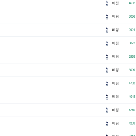
베팅
4602
베팅
3066
베팅
2924
베팅
3072
베팅
2968
베팅
3009
베팅
4702
베팅
4048
베팅
4240
베팅
4203