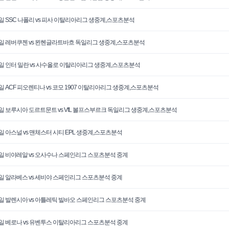
3일 SSC 나폴리 vs 피사 이탈리아리그 생중계,스포츠분석
2일 레버쿠젠 vs 묀헨글라트바흐 독일리그 생중계,스포츠분석
2일 인터 밀란 vs 사수올로 이탈리아리그 생중계,스포츠분석
2일 ACF 피오렌티나 vs 코모 1907 이탈리아리그 생중계,스포츠분석
2일 보루시아 도르트문트 vs VfL 볼프스부르크 독일리그 생중계,스포츠분석
2일 아스널 vs 맨체스터 시티 EPL 생중계,스포츠분석
1일 비야레알 vs 오사수나 스페인리그 스포츠분석 중계
1일 알라베스 vs 세비야 스페인리그 스포츠분석 중계
1일 발렌시아 vs 아틀레틱 빌바오 스페인리그 스포츠분석 중계
1일 베로나 vs 유벤투스 이탈리아리그 스포츠분석 중계