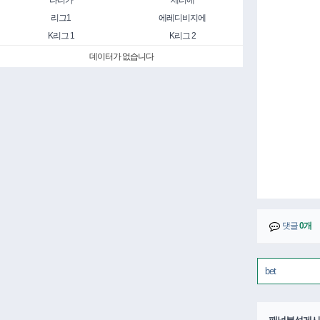
라리가
세리에
리그1
에레디비지에
K리그 1
K리그 2
데이터가 없습니다
댓글
0개