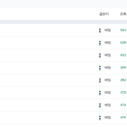
글쓴이
조회
베팅
5914
베팅
6198
베팅
4313
베팅
2844
베팅
2852
베팅
4733
베팅
4714
베팅
4744