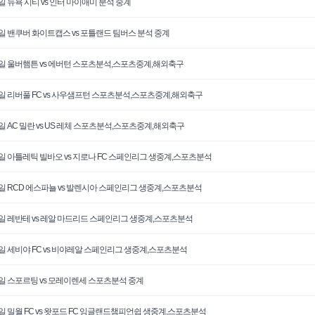
5일 뉴욕 시티 vs 인터 마이애미 분석 중계
5일 밴쿠버 화이트캡스 vs 포틀랜드 팀버스 분석 중계
4일 울버햄튼 vs 에버턴 스포츠분석,스포츠중계,해외축구
4일 리버풀 FC vs 사우샘프턴 스포츠분석,스포츠중계,해외축구
4일 AC 밀란 vs US 레체 스포츠분석,스포츠중계,해외축구
4일 아틀레틱 빌바오 vs 지로나 FC 스페인리그 생중계,스포츠분석
4일 RCD 에스파뇰 vs 발렌시아 스페인리그 생중계,스포츠분석
4일 레반테 vs 레알 마드리드 스페인리그 생중계,스포츠분석
4일 세비야 FC vs 비야레알 스페인리그 생중계,스포츠분석
3일 스포르팅 vs 모레이렌세 스포츠분석 중계
3일 밀월 FC vs 왓포드 FC 잉글랜드챔피언쉽 생중계,스포츠분석