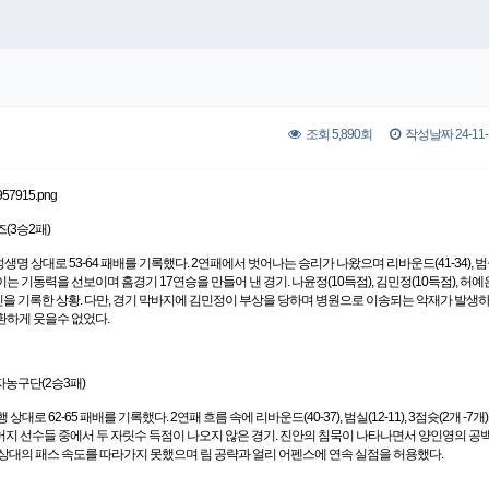
조회 5,890회
작성날짜 24-11-1
즈(3승2패)
명 상대로 53-64 패배를 기록했다. 2연패에서 벗어나는 승리가 나왔으며 리바운드(41-34), 범실(1
는 기동력을 선보이며 홈경기 17연승을 만들어 낸 경기. 나윤정(10득점), 김민정(10득점), 허예
 마진을 기록한 상황. 다만, 경기 막바지에 김민정이 부상을 당하며 병원으로 이송되는 악재가 발생
환하게 웃을수 없었다.
자농구단(2승3패)
 62-65 패배를 기록했다. 2연패 흐름 속에 리바운드(40-37), 범실(12-11), 3점슛(2개 -7개)
나머지 선수들 중에서 두 자릿수 득점이 나오지 않은 경기. 진안의 침묵이 나타나면서 양인영의 공
서 상대의 패스 속도를 따라가지 못했으며 림 공략과 얼리 어펜스에 연속 실점을 허용했다.