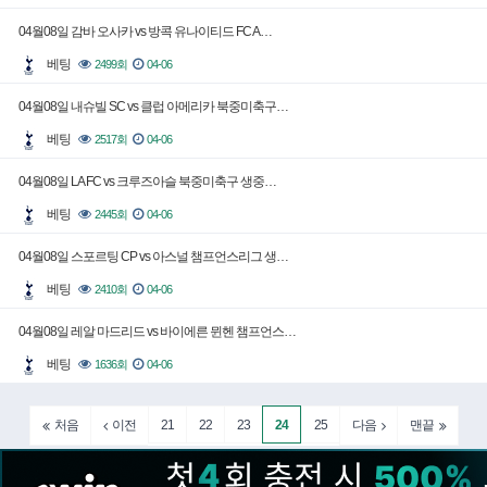
04월08일 감바 오사카 vs 방콕 유나이티드 FC A…
베팅
2499회
04-06
04월08일 내슈빌 SC vs 클럽 아메리카 북중미축구…
베팅
2517회
04-06
04월08일 LA FC vs 크루즈아슬 북중미축구 생중…
베팅
2445회
04-06
04월08일 스포르팅 CP vs 아스널 챔프언스리그 생…
베팅
2410회
04-06
04월08일 레알 마드리드 vs 바이에른 뮌헨 챔프언스…
베팅
1636회
04-06
21
22
23
24
25
처음
이전
다음
맨끝