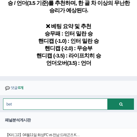
승 / 언더(3.5 기준)를 추천하며, 한 골 차 이상의 무난한
승리가 예상된다.
❌ 베팅 요약 및 추천
승무패 : 인터 밀란 승
핸디캡 (-1.0) : 인터 밀란 승
핸디캡 (-2.0) : 무승부
핸디캡 (-3.5) : 라이프치히 승
언더오버(3.5) : 언더
댓글
0개
패널분석게시판
【K리그2】04월11일 화성FC vs 전남 드래곤즈 K…