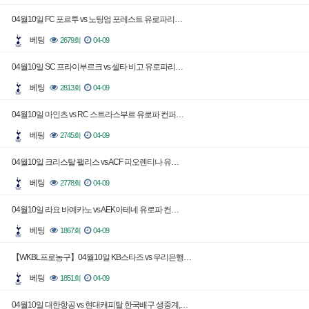
04월10일 FC 포르투 vs 노팅엄 포레스트 유로파리…
베팅
2679회
04-09
04월10일 SC 프라이부르크 vs 셀타 비고 유로파리…
베팅
2813회
04-09
04월10일 마인츠 vs RC 스트라스부르 유로파 컨퍼…
베팅
2745회
04-09
04월10일 크리스탈 팰리스 vs ACF 피오렌티나 유…
베팅
2778회
04-09
04월10일 라요 바예카노 vs AEK아테네 유로파 컨…
베팅
1867회
04-09
【WKBL프로농구】04월10일 KB스타즈 vs 우리은행…
베팅
1851회
04-09
04월10일 대한항공 vs 현대캐피탈 한국배구 생중계,…