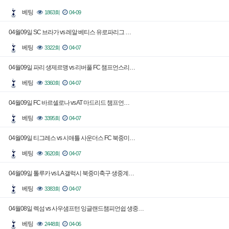
베팅
1863회
04-09
04월09일 SC 브라가 vs 레알 베티스 유로파리그 …
베팅
3322회
04-07
04월09일 파리 생제르맹 vs 리버풀 FC 챔프언스리…
베팅
3360회
04-07
04월09일 FC 바르셀로나 vs AT 마드리드 챔프언…
베팅
3395회
04-07
04월09일 티그레스 vs 시애틀 사운더스 FC 북중미…
베팅
3620회
04-07
04월09일 톨루카 vs LA 갤럭시 북중미축구 생중계…
베팅
3383회
04-07
04월08일 렉섬 vs 사우샘프턴 잉글랜드챔피언쉽 생중…
베팅
2448회
04-06