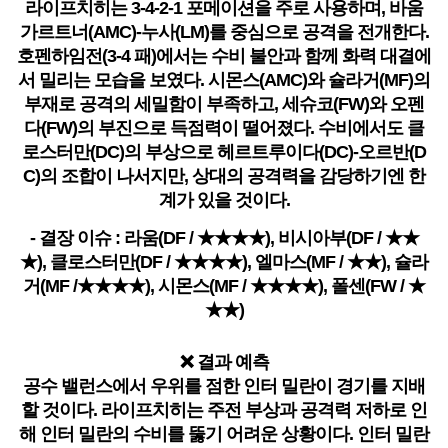
라이프치히는 3-4-2-1 포메이션을 주로 사용하며, 바움
가르트너(AMC)-누사(LM)를 중심으로 공격을 전개한다.
호펜하임전(3-4 패)에서는 수비 불안과 함께 화력 대결에
서 밀리는 모습을 보였다. 시몬스(AMC)와 슐라거(MF)의
부재로 공격의 세밀함이 부족하고, 세슈코(FW)와 오펜
다(FW)의 부진으로 득점력이 떨어졌다. 수비에서도 클
로스터만(DC)의 부상으로 헤르트루이다(DC)-오르반(D
C)의 조합이 나서지만, 상대의 공격력을 감당하기엔 한
계가 있을 것이다.
- 결장 이슈 : 라움(DF / ★★★★), 비시아부(DF / ★★
★), 클로스터만(DF / ★★★★), 엘마스(MF / ★★), 슐라
거(MF /★★★★), 시몬스(MF / ★★★★), 폴센(FW / ★
★★)
❌ 결과 예측
공수 밸런스에서 우위를 점한 인터 밀란이 경기를 지배
할 것이다. 라이프치히는 주전 부상과 공격력 저하로 인
해 인터 밀란의 수비를 뚫기 어려운 상황이다. 인터 밀란