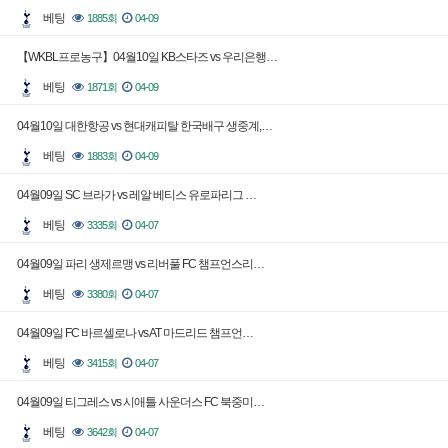
베팅
1885회
04-09
【WKBL프로농구】04월10일 KB스타즈 vs 우리은행…
베팅
1871회
04-09
04월10일 대한항공 vs 현대캐피탈 한국배구 생중계,…
베팅
1883회
04-09
04월09일 SC 브라가 vs 레알 베티스 유로파리그 …
베팅
3335회
04-07
04월09일 파리 생제르맹 vs 리버풀 FC 챔프언스리…
베팅
3380회
04-07
04월09일 FC 바르셀로나 vs AT 마드리드 챔프언…
베팅
3415회
04-07
04월09일 티그레스 vs 시애틀 사운더스 FC 북중미…
베팅
3642회
04-07