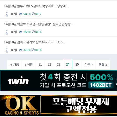
04월09일 톨루카 vs LA 갤럭시 북중미축구 생중계…
베팅
3395회
04-07
04월08일 렉섬 vs 사우샘프턴 잉글랜드챔피언쉽 생중…
베팅
2463회
04-06
04월08일 감바 오사카 vs 방콕 유나이티드 FC A…
베팅
2515회
04-06
21
22
23
24
25
처음
이전
다음
맨끝