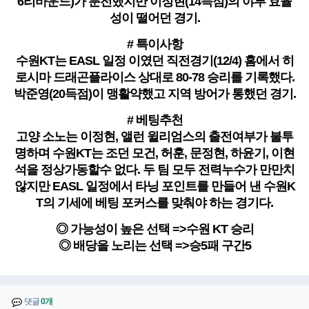
6리바운드)가 분전했지만 이정현(14득점)의 야투 효율
성이 떨어던 경기.
# 특이사항
수원KT는 EASL 일정 이였던 직전경기(12/4) 홈에서 히
로시마 드래곤플라이스 상대로 80-78 승리를 기록했다.
박준영(20득점)이 맹활약했고 지역 방어가 통했던 경기.
# 베팅추천
고양 소노는 이정현, 앨런 윌리엄스의 출전여부가 불투
명하며 수원KT는 조던 모건, 허훈, 문정현, 하윤기, 이현
석을 정상가동할수 없다. 두 팀 모두 전력누수가 만만치
않지만 EASL 일정에서 타닝 포인트를 만들어 낸 수원K
T의 기세에 베팅 포커스를 맞춰야 하는 경기다.
◎ 가능성이 높은 선택 =>수원 KT 승리
◎ 배당을 노리는 선택 =>승5패 구간5
댓글
0개