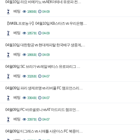
04월10일 라요 바예카노 vs AEK아테네 유로파 컨…
베팅
1869회
04-09
【WKBL프로농구】04월10일 KB스타즈 vs 우리은행…
베팅
1857회
04-09
04월10일 대한항공 vs 현대캐피탈 한국배구 생중계,…
베팅
1866회
04-09
04월09일 SC 브라가 vs 레알 베티스 유로파리그 …
베팅
3326회
04-07
04월09일 파리 생제르맹 vs 리버풀 FC 챔프언스리…
베팅
3364회
04-07
04월09일 FC 바르셀로나 vs AT 마드리드 챔프언…
베팅
3397회
04-07
04월09일 티그레스 vs 시애틀 사운더스 FC 북중미…