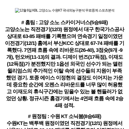
# 홈팀 : 고양 소노 스카이거너스(5승9패)
고양소노는 직전경기(12/3) 원정에서 대구 한국가스공사
상대로 63-85 패배를 기록했으며 연속경기 일정이였던
이전경기(12/1) 홈에서 부산KCC 상대로 67-74 패배를 기
록했다. 7연패 흐름 속에 리바운드(26-40), 3점슛(9개 -9
개), 턴오버(11-13)의 결과. 디제이 번즈(17득점), 이재도
(12득점)가 분전했지만 1옵션 외국인 선수가 되는 앨런
윌리엄스의 추가적인 이탈 속에 선수들의 지원이 부족
했던 경기. 토종 에이스 이정현의 결장도 이어지는 가운
데 중요한 순간에 오펜스 리바운드를 너무 많이 허용했
고 이재도의 휴식구간에는 믿을수 있는 볼 핸들러가 없
었던 상황. 정규시즌 홈경기에서는 4연패 흐름 속에 2승
4패 성적.
# 원정팀 : 수원 KT 소닉붐(8승6패)
수원KT는 백투백 원정이였던 직전경기(12/1) 원정에서