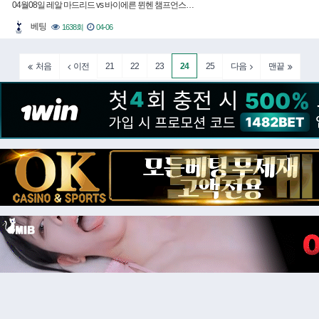
04월08일 레알 마드리드 vs 바이에른 뮌헨 챔프언스…
베팅
1638회
04-06
21
22
23
24
25
처음
이전
다음
맨끝