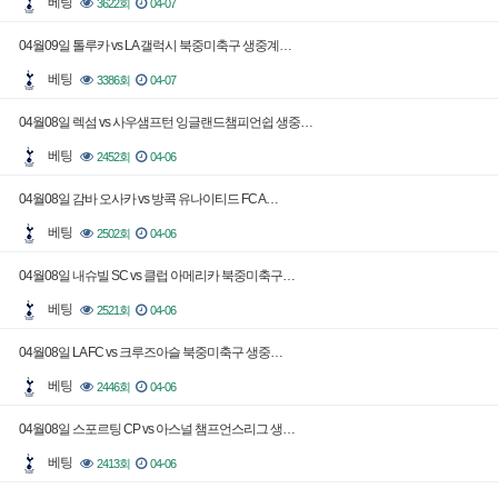
베팅
3622회
04-07
04월09일 톨루카 vs LA 갤럭시 북중미축구 생중계…
베팅
3386회
04-07
04월08일 렉섬 vs 사우샘프턴 잉글랜드챔피언쉽 생중…
베팅
2452회
04-06
04월08일 감바 오사카 vs 방콕 유나이티드 FC A…
베팅
2502회
04-06
04월08일 내슈빌 SC vs 클럽 아메리카 북중미축구…
베팅
2521회
04-06
04월08일 LA FC vs 크루즈아슬 북중미축구 생중…
베팅
2446회
04-06
04월08일 스포르팅 CP vs 아스널 챔프언스리그 생…
베팅
2413회
04-06