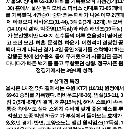
서울SK 상대로 62-100 패배를 기록했으며 이전경기(11/
30) 홈에서 울산 현대모비스 피버스 상대로 73-85 패배
를 기록했다. 4연승이 중단 되는 패배가 나온 이후 2연패
에 빠졌으며 리바운드(31-44), 3점슛(3개 -12개), 턴오버
(14-10)의 결과. 박준영(13득점)과 라숀 해먼즈(19득점)
가 분전했지만 나머지 선수들의 야투 효율성이 떨어졌
고 조던 모건, 허훈, 문정현, 하윤기, 이현석이 결장한 공
백이 크게 나타난 경기. 4일 동안 3경기를 소화해야 하는
강행군 탓에 선수들의 몸이 무거웠으며 시종일관 끌려
다니다가 빠른 백기를 들고 투항했던 상황. 정규시즌 원
정경기에서는 3승4패 성적.
# 상대전 특징
올시즌 1차전 맞대결에서는 수원 KT가 (10/31) 원정에서
69-61 승리를 기록했다. 리바운드(48-36), 범실(15-11), 3
점슛(5개 -8개)의 결과. 허훈(15득점, 6어시스트)이 손목
통증 속에서도 상대 스위치 수비에 맞게 좋은 패스를 뿌
려줬고 토종 빅맨 하윤기가 부상에서 돌아오는 호재가
있었던 경기. 반면, 고양소노는 앨런 윌리엄스(17득점, 1