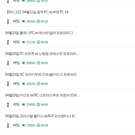
베팅
1886회
04-10
【K리그1】04월11일 광주 FC vs 부천 FC 19…
베팅
1910회
04-10
04월10일 볼로냐 FC vs 애스턴 빌라 유로파리그 …
베팅
2717회
04-09
04월10일 FC 포르투 vs 노팅엄 포레스트 유로파리…
베팅
2680회
04-09
04월10일 SC 프라이부르크 vs 셀타 비고 유로파리…
베팅
2822회
04-09
04월10일 마인츠 vs RC 스트라스부르 유로파 컨퍼…
베팅
2748회
04-09
04월10일 크리스탈 팰리스 vs ACF 피오렌티나 유…
베팅
2780회
04-09