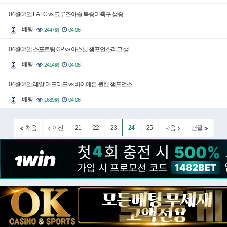
04월08일 LA FC vs 크루즈아슬 북중미축구 생중…
베팅
2447회
04-06
04월08일 스포르팅 CP vs 아스널 챔프언스리그 생…
베팅
2414회
04-06
04월08일 레알 마드리드 vs 바이에른 뮌헨 챔프언스…
베팅
1639회
04-06
21
22
23
24
25
처음
이전
다음
맨끝