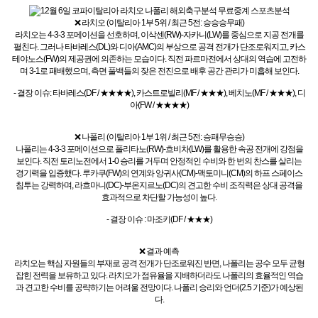
❌ 라치오 (이탈리아 1부 5위 / 최근 5전: 승승승무패)
라치오는 4-3-3 포메이션을 선호하며, 이삭센(RW)-자카니(LW)를 중심으로 지공 전개를
펼친다. 그러나 타바레스(DL)와 디아(AMC)의 부상으로 공격 전개가 단조로워지고, 카스
테야노스(FW)의 제공권에 의존하는 모습이다. 직전 파르마전에서 상대의 역습에 고전하
며 3-1로 패배했으며, 측면 풀백들의 잦은 전진으로 배후 공간 관리가 미흡해 보인다.
- 결장 이슈: 타바레스(DF / ★★★★), 카스트로빌리(MF / ★★★), 베치노(MF / ★★★), 디
아(FW / ★★★★)
❌ 나폴리 (이탈리아 1부 1위 / 최근 5전: 승패무승승)
나폴리는 4-3-3 포메이션으로 폴리타노(RW)-흐비차(LW)를 활용한 속공 전개에 강점을
보인다. 직전 토리노전에서 1-0 승리를 거두며 안정적인 수비와 한 번의 찬스를 살리는
경기력을 입증했다. 루카쿠(FW)의 연계와 앙귀사(CM)-맥토미니(CM)의 하프 스페이스
침투는 강력하며, 라흐마니(DC)-부온지르노(DC)의 견고한 수비 조직력은 상대 공격을
효과적으로 차단할 가능성이 높다.
- 결장 이슈 : 마조키(DF / ★★★)
❌ 결과 예측
라치오는 핵심 자원들의 부재로 공격 전개가 단조로워진 반면, 나폴리는 공수 모두 균형
잡힌 전력을 보유하고 있다. 라치오가 점유율을 지배하더라도 나폴리의 효율적인 역습
과 견고한 수비를 공략하기는 어려울 전망이다. 나폴리 승리와 언더(2.5 기준)가 예상된
다.