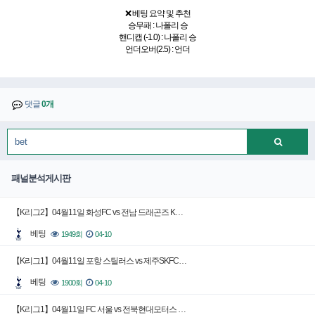
❌ 베팅 요약 및 추천
승무패 : 나폴리 승
핸디캡 (-1.0) : 나폴리 승
언더오버(2.5) : 언더
댓글
0개
패널분석게시판
【K리그2】04월11일 화성FC vs 전남 드래곤즈 K…
베팅
1949회
04-10
【K리그1】04월11일 포항 스틸러스 vs 제주SKFC…
베팅
1900회
04-10
【K리그1】04월11일 FC 서울 vs 전북현대모터스 …