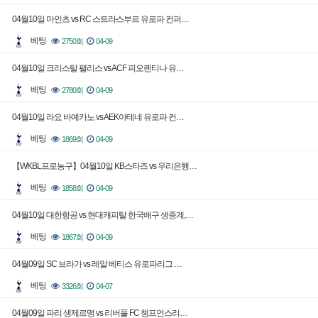
04월10일 마인츠 vs RC 스트라스부르 유로파 컨퍼…
베팅
2750회
04-09
04월10일 크리스탈 팰리스 vs ACF 피오렌티나 유…
베팅
2780회
04-09
04월10일 라요 바예카노 vs AEK아테네 유로파 컨…
베팅
1869회
04-09
【WKBL프로농구】04월10일 KB스타즈 vs 우리은행…
베팅
1858회
04-09
04월10일 대한항공 vs 현대캐피탈 한국배구 생중계,…
베팅
1867회
04-09
04월09일 SC 브라가 vs 레알 베티스 유로파리그 …
베팅
3326회
04-07
04월09일 파리 생제르맹 vs 리버풀 FC 챔프언스리…