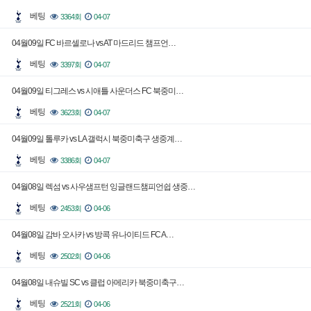
베팅
3364회
04-07
04월09일 FC 바르셀로나 vs AT 마드리드 챔프언…
베팅
3397회
04-07
04월09일 티그레스 vs 시애틀 사운더스 FC 북중미…
베팅
3623회
04-07
04월09일 톨루카 vs LA 갤럭시 북중미축구 생중계…
베팅
3386회
04-07
04월08일 렉섬 vs 사우샘프턴 잉글랜드챔피언쉽 생중…
베팅
2453회
04-06
04월08일 감바 오사카 vs 방콕 유나이티드 FC A…
베팅
2502회
04-06
04월08일 내슈빌 SC vs 클럽 아메리카 북중미축구…
베팅
2521회
04-06