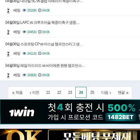
04월08일 내슈빌 SC vs 클럽 아메리카 북중미축구…
베팅
2519회
04-06
04월08일 LA FC vs 크루즈아슬 북중미축구 생중…
베팅
2445회
04-06
04월08일 스포르팅 CP vs 아스널 챔프언스리그 생…
베팅
2411회
04-06
04월08일 레알 마드리드 vs 바이에른 뮌헨 챔프언스…
베팅
1636회
04-06
21
22
23
24
25
처음
이전
다음
맨끝