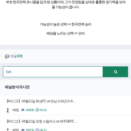
부로 한국전력 유니폼을 입게 된 상황이며, 그가 친정팀을 상대로 훌륭한 경기력을 보여
줄 가능성이 큽니다.
가능성이 높은 선택 => 한국전력 승리
배당을 노리는 선택 => 오버
댓글
0개
패널분석게시판
【K리그2】04월11일 화성FC vs 전남 드래곤즈 K…
베팅
1946회
04-10
【K리그1】04월11일 포항 스틸러스 vs 제주SKFC…
베팅
1897회
04-10