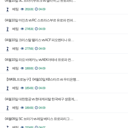
04월10일 SC 프라이부르크 vs 셀타 비고 유로파리…
베팅
2816회
04-09
04월10일 마인츠 vs RC 스트라스부르 유로파 컨퍼…
베팅
2745회
04-09
04월10일 크리스탈 팰리스 vs ACF 피오렌티나 유…
베팅
2779회
04-09
04월10일 라요 바예카노 vs AEK아테네 유로파 컨…
베팅
1869회
04-09
【WKBL프로농구】04월10일 KB스타즈 vs 우리은행…
베팅
1854회
04-09
04월10일 대한항공 vs 현대캐피탈 한국배구 생중계,…
베팅
1864회
04-09
04월09일 SC 브라가 vs 레알 베티스 유로파리그 …
베팅
3324회
04-07