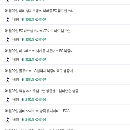
04월09일 파리 생제르맹 vs 리버풀 FC 챔프언스리…
베팅
3362회
04-07
04월09일 FC 바르셀로나 vs AT 마드리드 챔프언…
베팅
3396회
04-07
04월09일 티그레스 vs 시애틀 사운더스 FC 북중미…
베팅
3621회
04-07
04월09일 톨루카 vs LA 갤럭시 북중미축구 생중계…
베팅
3384회
04-07
04월08일 렉섬 vs 사우샘프턴 잉글랜드챔피언쉽 생중…
베팅
2450회
04-06
04월08일 감바 오사카 vs 방콕 유나이티드 FC A…
베팅
2499회
04-06