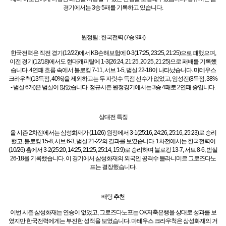
경기에서는 3승 5패를 기록하고 있습니다.
원정팀 : 한국전력 (7승 9패)
한국전력은 직전 경기(12/22)에서 KB손해보험에 0-3(17:25, 23:25, 21:25)으로 패했으며,
이전 경기(12/18)에서도 현대캐피탈에 1-3(26:24, 21:25, 20:25, 21:25)으로 패배를 기록했
습니다. 4연패 흐름 속에서 블로킹 7-11, 서브 1-5, 범실 22-18이 나타났습니다. 마테우스
크라우척(13득점, 40%)을 제외하고는 두 자릿수 득점 선수가 없었고, 임성진(8득점, 38%
- 범실 6개)은 범실이 많았습니다. 정규시즌 원정경기에서는 3승 4패로 2연패 중입니다.
상대전 특징
올 시즌 2차전에서는 삼성화재가 (11/26) 원정에서 3-1(25:16, 24:26, 25:16, 25:23)로 승리
했고, 블로킹 15-8, 서브 6-3, 범실 21-22의 결과를 보였습니다. 1차전에서는 한국전력이
(10/26) 홈에서 3-2(25:20, 14:25, 21:25, 25:14, 15:9)로 승리하며 블로킹 13-7, 서브 8-6, 범실
26-18을 기록했습니다. 이 경기에서 삼성화재의 외국인 공격수 블라니미르 그로즈다노
프는 결장했습니다.
배팅 추천
이번 시즌 삼성화재는 연승이 없었고, 그로즈다노프는 OK저축은행을 상대로 성과를 보
였지만 한국전력에게는 부진한 성적을 보였습니다. 마테우스 크라우척은 삼성화재의 거