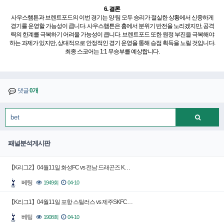
6. 결론
사우스햄튼과 브렌트포드의 이번 경기는 양 팀 모두 승리가 절실한 상황에서 신중하게
경기를 운영할 가능성이 큽니다. 사우스햄튼은 홈에서 분위기 반전을 노리겠지만, 공격
력의 한계를 극복하기 어려울 가능성이 큽니다. 브렌트포드 또한 원정 부진을 극복해야
하는 과제가 있지만, 상대적으로 안정적인 경기 운영을 통해 승점 획득을 노릴 것입니다.
최종 스코어는 1:1 무승부를 예상합니다.
댓글
0개
패널분석게시판
【K리그2】04월11일 화성FC vs 전남 드래곤즈 K…
베팅
1949회
04-10
【K리그1】04월11일 포항 스틸러스 vs 제주SKFC…
베팅
1908회
04-10