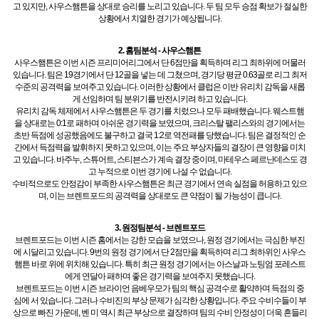
고 있지만, 사우스햄튼을 상대로 승리를 노리고 있습니다. 두 팀 모두 승점 확보가 절실한
상황에서 치열한 경기가 예상됩니다.
2. 홈팀분석 - 사우스햄튼
사우스햄튼은 이번 시즌 프리미어리그에서 단 6점만을 획득하며 리그 최하위에 머물러
있습니다. 팀은 19경기에서 단 12골을 넣는 데 그쳤으며, 경기당 평균 0.63골로 리그 최저
수준의 공격력을 보여주고 있습니다. 이러한 상황에서 클럽은 이반 유리치 감독을 새롭
게 선임하며 팀 분위기를 반전시키려 하고 있습니다.
유리치 감독 체제에서 사우스햄튼은 두 경기를 치렀으나 모두 패배했습니다. 웨스트햄
을 상대로는 0:1로 패하며 아쉬운 경기력을 보였으며, 크리스탈 팰리스와의 경기에서는
초반 득점에 성공했음에도 불구하고 결국 1:2로 역전패를 당했습니다. 팀은 결정적인 순
간에서 득점력을 발휘하지 못하고 있으며, 이는 주요 부상자들의 결장이 큰 영향을 미치
고 있습니다. 바주누, 스튜어트, 스티븐스가 계속 결장 중이며, 마테우스 페르난데스도 경
고 누적으로 이번 경기에 나설 수 없습니다.
수비적으로도 안정감이 부족한 사우스햄튼은 최근 경기에서 연속 실점을 허용하고 있으
며, 이는 브렌트포드의 공격력을 상대로도 큰 약점이 될 가능성이 큽니다.
3. 원정팀분석 - 브렌트포드
브렌트포드는 이번 시즌 홈에서는 강한 모습을 보였으나, 원정 경기에서는 극심한 부진
에 시달리고 있습니다. 9번의 원정 경기에서 단 2점만을 획득하며 리그 최하위인 사우스
햄튼 바로 위에 위치해 있습니다. 특히 최근 원정 경기에서는 아스날과 노팅엄 포레스트
에게 연달아 패하며 좋은 경기력을 보여주지 못했습니다.
브렌트포드는 이번 시즌 브라이언 음베우모가 팀의 핵심 공격수로 활약하며 득점의 중
심에 서 있습니다. 그러나 수비진의 부상 문제가 심각한 상황입니다. 주요 수비수들이 부
상으로 빠진 가운데, 벤 미 역시 최근 부상으로 결장하며 팀의 수비 안정성이 더욱 흔들리