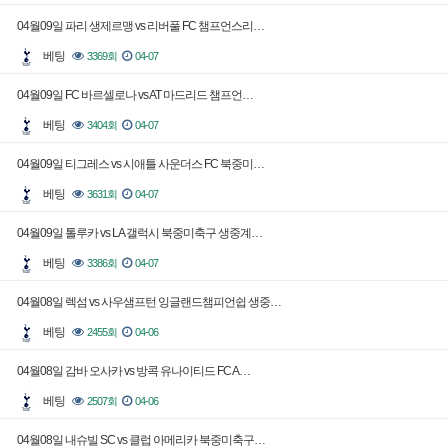
04월09일 파리 생제르맹 vs 리버풀 FC 챔프언스리…
베팅
3369회
04-07
04월09일 FC 바르셀로나 vs AT 마드리드 챔프언…
베팅
3404회
04-07
04월09일 티그레스 vs 시애틀 사운더스 FC 북중미…
베팅
3631회
04-07
04월09일 톨루카 vs LA 갤럭시 북중미축구 생중계…
베팅
3386회
04-07
04월08일 렉섬 vs 사우샘프턴 잉글랜드챔피언쉽 생중…
베팅
2455회
04-06
04월08일 감바 오사카 vs 방콕 유나이티드 FC A…
베팅
2507회
04-06
04월08일 내슈빌 SC vs 클럽 아메리카 북중미축구…