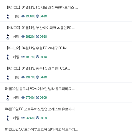
【K리그1】04월11일 FC 서울 vs 전북현대모터스 …
베팅
1906회
04-10
【K리그2】04월11일 부산 아이파크 vs 용인 FC …
베팅
1912회
04-10
【K리그2】04월11일 수원 FC vs 대구 FC K리…
베팅
1897회
04-10
【K리그1】04월11일 광주 FC vs 부천 FC 19…
베팅
1917회
04-10
04월10일 볼로냐 FC vs 애스턴 빌라 유로파리그 …
베팅
2724회
04-09
04월10일 FC 포르투 vs 노팅엄 포레스트 유로파리…
베팅
2686회
04-09
04월10일 SC 프라이부르크 vs 셀타 비고 유로파리…