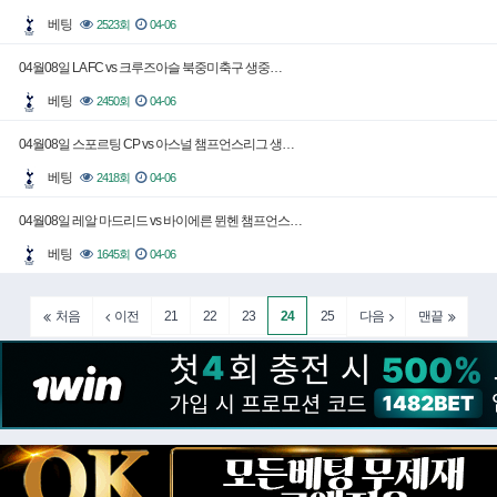
베팅
2523회
04-06
04월08일 LA FC vs 크루즈아슬 북중미축구 생중…
베팅
2450회
04-06
04월08일 스포르팅 CP vs 아스널 챔프언스리그 생…
베팅
2418회
04-06
04월08일 레알 마드리드 vs 바이에른 뮌헨 챔프언스…
베팅
1645회
04-06
21
22
23
24
25
처음
이전
다음
맨끝