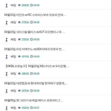
베팅
2828회
04-09
04월10일 마인츠 vs RC 스트라스부르 유로파 컨퍼…
베팅
2755회
04-09
04월10일 크리스탈 팰리스 vs ACF 피오렌티나 유…
베팅
2792회
04-09
04월10일 라요 바예카노 vs AEK아테네 유로파 컨…
베팅
1874회
04-09
【WKBL프로농구】04월10일 KB스타즈 vs 우리은행…
베팅
1863회
04-09
04월10일 대한항공 vs 현대캐피탈 한국배구 생중계,…
베팅
1870회
04-09
04월09일 SC 브라가 vs 레알 베티스 유로파리그 …
베팅
3329회
04-07