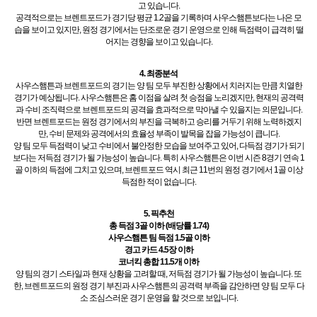
고 있습니다.
공격적으로는 브렌트포드가 경기당 평균 1.2골을 기록하며 사우스햄튼보다는 나은 모
습을 보이고 있지만, 원정 경기에서는 단조로운 경기 운영으로 인해 득점력이 급격히 떨
어지는 경향을 보이고 있습니다.
4. 최종분석
사우스햄튼과 브렌트포드의 경기는 양 팀 모두 부진한 상황에서 치러지는 만큼 치열한
경기가 예상됩니다. 사우스햄튼은 홈 이점을 살려 첫 승점을 노리겠지만, 현재의 공격력
과 수비 조직력으로 브렌트포드의 공격을 효과적으로 막아낼 수 있을지는 의문입니다.
반면 브렌트포드는 원정 경기에서의 부진을 극복하고 승리를 거두기 위해 노력하겠지
만, 수비 문제와 공격에서의 효율성 부족이 발목을 잡을 가능성이 큽니다.
양 팀 모두 득점력이 낮고 수비에서 불안정한 모습을 보여주고 있어, 다득점 경기가 되기
보다는 저득점 경기가 될 가능성이 높습니다. 특히 사우스햄튼은 이번 시즌 8경기 연속 1
골 이하의 득점에 그치고 있으며, 브렌트포드 역시 최근 11번의 원정 경기에서 1골 이상
득점한 적이 없습니다.
5. 픽추천
총 득점 3골 이하 (배당률 1.74)
사우스햄튼 팀 득점 1.5골 이하
경고 카드 4.5장 이하
코너킥 총합 11.5개 이하
양 팀의 경기 스타일과 현재 상황을 고려할 때, 저득점 경기가 될 가능성이 높습니다. 또
한, 브렌트포드의 원정 경기 부진과 사우스햄튼의 공격력 부족을 감안하면 양 팀 모두 다
소 조심스러운 경기 운영을 할 것으로 보입니다.