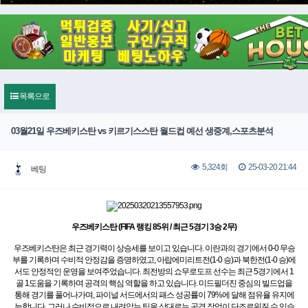
목록으로
03월21일 우즈베키스탄 vs 키르기스스탄 월드컵 예선 생중계,스포츠분석
25-03-20 21:44
5,324회
베팅
우즈베키스탄 (FIFA 랭킹 85위 / 최근 5경기 3승 2무)
우즈베키스탄은 최근 경기력이 상승세를 보이고 있습니다. 이란과의 경기에서 0-0 무승
부를 기록하며 수비적 안정감을 증명하였고, 아랍에미리트전(1-0 승)과 북한전(1-0 승)에
서도 안정적인 운영을 보여주었습니다. 최전방의 쇼무로도프 선수는 최근 5경기에서 1
골 1도움을 기록하며 공격의 핵심 역할을 하고 있습니다. 미드필더진 중심의 빌드업을
통해 경기를 풀어나가며, 파이널 서드에서의 패스 성공률이 79%에 달해 점유율 유지에
능합니다. 그러나 수비적으로 내려앉는 팀을 상대로는 공격 작업이 단조로워질 수 있습