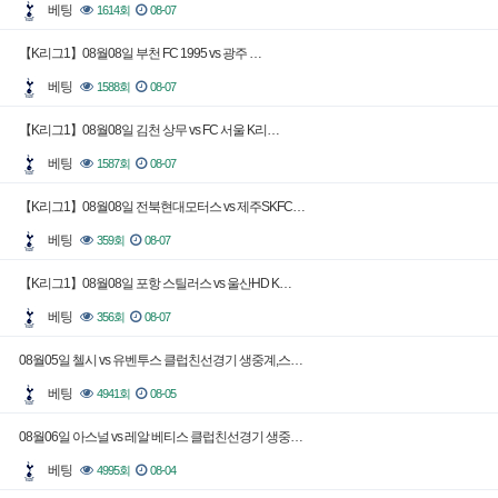
베팅
1614회
08-07
【K리그1】08월08일 부천 FC 1995 vs 광주 …
베팅
1588회
08-07
【K리그1】08월08일 김천 상무 vs FC 서울 K리…
베팅
1587회
08-07
【K리그1】08월08일 전북현대모터스 vs 제주SKFC…
베팅
359회
08-07
【K리그1】08월08일 포항 스틸러스 vs 울산HD K…
베팅
356회
08-07
08월05일 첼시 vs 유벤투스 클럽친선경기 생중계,스…
베팅
4941회
08-05
08월06일 아스널 vs 레알 베티스 클럽친선경기 생중…
베팅
4995회
08-04