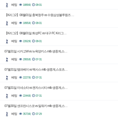
베팅
1889회
08-01
【K리그2】08월01일 충북청주 vs 수원삼성블루윙즈 …
베팅
1895회
08-01
【K리그2】08월01일 화성FC vs 대구 FC K리그…
베팅
2262회
08-01
07월31일 시카고W vs 뉴욕양키스 mlb 생중계,스…
베팅
2955회
07-31
07월31일 탬파베이 vs 텍사스 mlb 생중계,스포츠…
베팅
2227회
07-31
07월31일 미네소타 vs 캔자스시티 mlb 생중계,스…
베팅
2244회
07-31
07월30일 샌프란시스코 vs 밀워키 mlb 생중계,스…
베팅
3573회
07-29