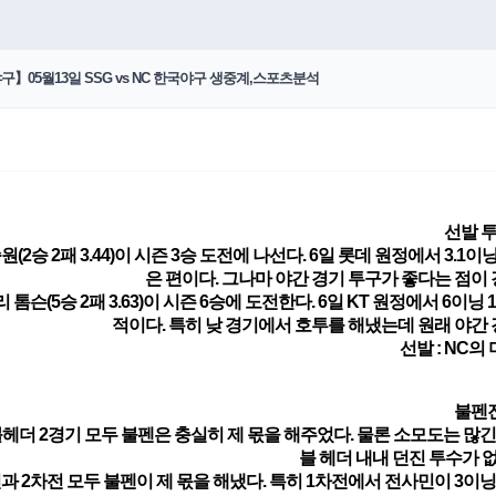
】05월13일 SSG vs NC 한국야구 생중계,스포츠분석
선발 
문승원(2승 2패 3.44)이 시즌 3승 도전에 나선다. 6일 롯데 원정에서 
은 편이다. 그나마 야간 경기 투구가 좋다는 점이
일리 톰슨(5승 2패 3.63)이 시즌 6승에 도전한다. 6일 KT 원정에서 
적이다. 특히 낮 경기에서 호투를 해냈는데 원래 야간
선발 : NC의
불펜
더블헤더 2경기 모두 불펜은 충실히 제 몫을 해주었다. 물론 소모도는 
블 헤더 내내 던진 투수가 
차전과 2차전 모두 불펜이 제 몫을 해냈다. 특히 1차전에서 전사민이 3이