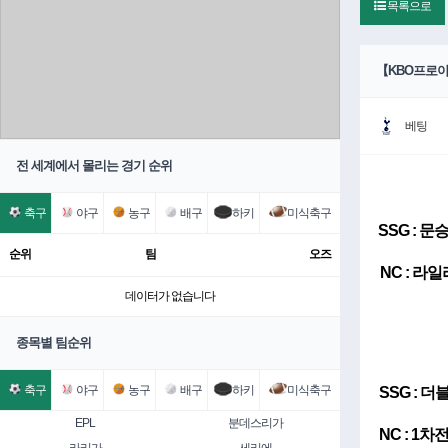
목록으로
【KBO프로야구
베팅
전 세계에서 몰리는 경기 순위
축구
야구
농구
배구
하키
미식축구
SSG : 
순위
팀
오즈
NC : 라
데이터가 없습니다
종목별 팀순위
축구
야구
농구
배구
하키
미식축구
SSG : 
EPL
분데스리가
NC : 1