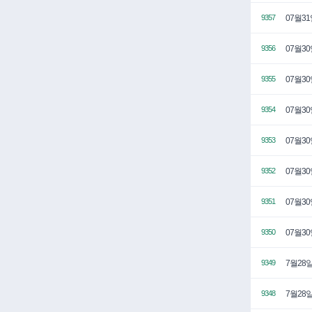
07월3
9357
07월3
9356
07월3
9355
07월3
9354
07월3
9353
07월3
9352
07월3
9351
07월3
9350
7월28일
9349
7월28
9348