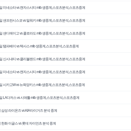
1일 미네소타 vs 캔자스시티 mlb 생중계,스포츠분석,스포츠중계
0일 샌프란시스코 vs 밀워키 mlb 생중계,스포츠분석,스포츠중계
0일 샌디에이고 vs 콜로라도 mlb 생중계,스포츠분석,스포츠중계
0일 탬파베이 vs 텍사스 mlb 생중계,스포츠분석,스포츠중계
0일 신시내티 vs 클리블랜드 mlb 생중계,스포츠분석,스포츠중계
0일 미네소타 vs 캔자스시티 mlb 생중계,스포츠분석,스포츠중계
0일 시카고W vs 뉴욕양키스 mlb 생중계,스포츠분석,스포츠중계
0일 LA다저스 vs 시애틀 mlb 생중계,스포츠분석,스포츠중계
 삼성 라이온즈 vs KIA 타이거즈 분석 중계
일 한화 이글스 vs 롯데 자이언츠 분석 중계