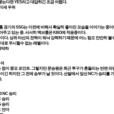
묻는다면 YES라고 대답하긴 조금 어렵다.
 미세 우위
. 홈 경기의 SSG는 이전에 비해서 확실히 좋아진 모습을 이어가는 중이다
주고 있는 중. 서서히 맥브룸은 KBO에 적응중이다.
는 중이다. 상위 타선의 전력이 워낙 강력하기 때문에 어느 팀도 만만히 볼
절대로 무시할수 없는 레벨이다.
막상막하
분석
다는 점이 중요 포인트. 그렇지만 문승원은 최근 투구가 흔들리는 반면 
수이긴 하지만 그 전에 승부가 날 것이다. 선발에서 앞선 NC가 승리를 
.
3 NC 승리
C 승리
G 승리
: 언더