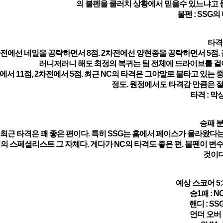
의 불펜을 클러치 상황에서 믿을수 있느냐고 
불펜 : SSG의
타격
 1차전에선 네일을 공략하면서 8점. 2차전에선 양현종을 공략하면서 5점
러니저러니 해도 최정의 복귀는 팀 전체에 드라이브를 걸어
차전에서 11점, 2차전에서 5점. 최근 NC의 타격은 그야말로 불타고 있
정도. 원정에서도 타격감 만큼은 
타격 : 
승패 
 최근 타격은 꽤 좋은 편이다. 특히 SSG는 홈에서 페이스가 올라왔
의 스페셜리스트 그 자체다. 게다가 NC의 타격도 좋은 편. 불펜이 변
것이다
예상 스코어 5:
승1패 : N
핸디 : SS
언더 오버 