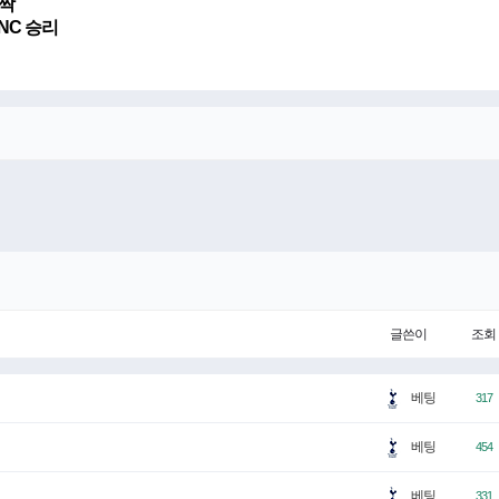
 짝
 NC 승리
글쓴이
조회
베팅
317
베팅
454
베팅
331