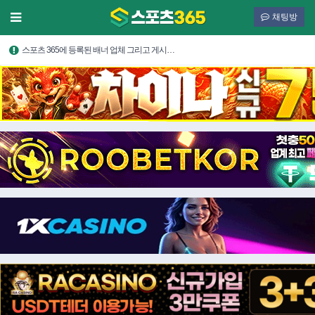
채팅방
스포츠 365에 등록된 배너 업체 그리고 게시…