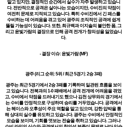
맡고 있지만, 결정적인 순간에서 실수가 자주 발생하고 있습니
다. 전반적으로 공격은 살아나는 모습이지만, 수비진의 약점이
여전히 문제로 지적되고 있습니다. 특히 수비진에서 긴 패스를
수비하는 데 어려움을 겪고 있어 광주의 조직적인 공격에 쉽게
뚫릴 가능성이 있습니다. 또한, 최규백과 이지솔의 불안한 폼, 그
리고 윤빛가람의 결장으로 인해 공격 전개가 창의성을 잃었습니
다.
- 결장 이슈: 윤빛가람 (MF)
광주 (리그 순위: 5위 / 최근 5경기: 2승 3패)
광주는 최근 5경기에서 2승 3패를 기록하며 일관된 흐름을 보이
고 있습니다. 전북과의 1-0 패배에서 공격 전개에 어려움을 겪었
고, 수비에서 약점을 드러내기도 했으나 김천 상무와의 경기에서
는 수비를 안정적으로 구성하며 승리를 거두었습니다. 공격에서
는 헤이스와 오후성이 주요 역할을 맡고 있으며, 강한 압박을 통
해 상대의 실수를 유도하고 있습니다. 광주는 수비에서 안정적인
모습을 보이며, 기회를 엿보는 전술을 취하고 있습니다. 그러나
수비 라인의 실수와 공격에서의 창의성 부족이 문제로 남아 있습