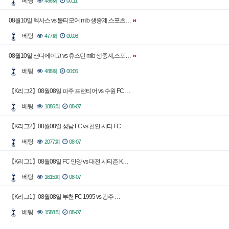
베팅
486회
00:11
08월10일 텍사스 vs 볼티모어 mlb 생중계,스포츠…
베팅
477회
00:08
08월10일 샌디에이고 vs 휴스턴 mlb 생중계,스포…
베팅
488회
00:05
【K리그2】08월08일 파주 프런티어 vs 수원 FC …
베팅
1886회
08-07
【K리그2】08월08일 성남 FC vs 천안 시티 FC…
베팅
2077회
08-07
【K리그1】08월08일 FC 안양 vs 대전 시티즌 K…
베팅
1615회
08-07
【K리그1】08월08일 부천 FC 1995 vs 광주 …
베팅
1588회
08-07