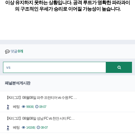
이상 유지하지 못하는 상황입니다. 공격 루트가 명확한 파라과이
의 구조적인 우세가 승리로 이어질 가능성이 높습니다.
댓글
0개
패널분석게시판
【K리그2】08월08일 파주 프런티어 vs 수원 FC …
베팅
990회
08-07
【K리그2】08월08일 성남 FC vs 천안 시티 FC…
베팅
1419회
08-07