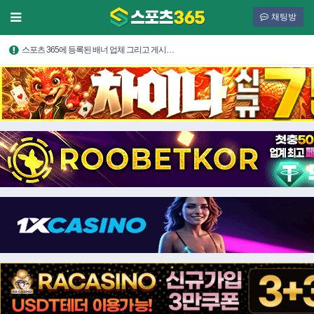
채팅방
스포츠 365에 등록된 배너 업체 그리고 게시…