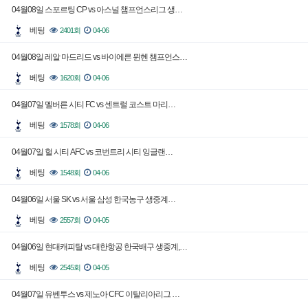
04월08일 스포르팅 CP vs 아스널 챔프언스리그 생…
베팅
2401회
04-06
04월08일 레알 마드리드 vs 바이에른 뮌헨 챔프언스…
베팅
1620회
04-06
04월07일 멜버른 시티 FC vs 센트럴 코스트 마리…
베팅
1578회
04-06
04월07일 헐 시티 AFC vs 코번트리 시티 잉글랜…
베팅
1548회
04-06
04월06일 서울 SK vs 서울 삼성 한국농구 생중계…
베팅
2557회
04-05
04월06일 현대캐피탈 vs 대한항공 한국배구 생중계,…
베팅
2545회
04-05
04월07일 유벤투스 vs 제노아 CFC 이탈리아리그 …