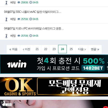
베팅
2590회
04-05
04월07일 SSC 나폴리 vs AC 밀란 이탈리아리그…
베팅
2575회
04-05
04월07일 지로나 FC vs 비야레알 스페인리그 생중…
베팅
2570회
04-05
21
22
23
24
25
처음
이전
다음
맨끝