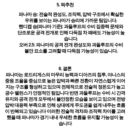
5. 픽추천
파나마 승
: 전술적 완성도, 조직력, 압박 구조에서 확실한
우위를 보이는 파나마가 승리에 가까운 팀입니다.
핸디캡 승(파나마 기준)
: 과들루프의 수비 집중력 문제와
단조로운 공격 전개로 인해 다득점 차 패배도 가능성이 높
습니다.
오버 2.5
: 파나마의 공격 전개 완성도와 과들루프의 수비
불안 요소를 고려할 때 다득점 가능성이 있습니다.
6. 결론
파나마는 로드리게스의 마무리 능력과 디아즈의 침투, 야니스의
중원 조율을 중심으로 높은 압박과 빠른 전환이 자연스럽게 이어
지는 구조를 형성하고 있으며 전체적으로 전술적 정돈도가 높고
공수 밸런스가 안정적인 팀입니다 반면 과들루프는 수비 시 간격
유지와 공격 전개 모두에서 불안정한 모습을 보이고 있으며 전방
압박 대응력 부족으로 인해 상대에게 주도권을 쉽게 내주는 흐름
이 반복되고 있습니다 이러한 전술적 격차와 조직력 차이를 고려
했을 때 파나마가 경기 내내 우세한 흐름을 유지할 가능성이 높
습니다