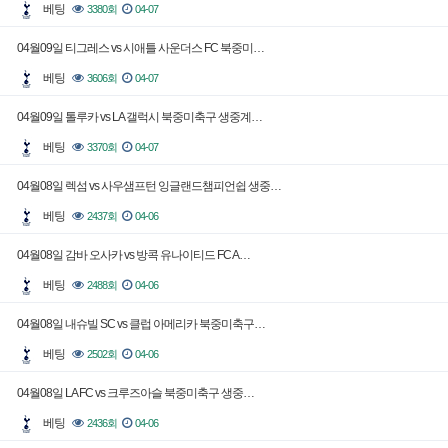
베팅
3380회
04-07
04월09일 티그레스 vs 시애틀 사운더스 FC 북중미…
베팅
3606회
04-07
04월09일 톨루카 vs LA 갤럭시 북중미축구 생중계…
베팅
3370회
04-07
04월08일 렉섬 vs 사우샘프턴 잉글랜드챔피언쉽 생중…
베팅
2437회
04-06
04월08일 감바 오사카 vs 방콕 유나이티드 FC A…
베팅
2488회
04-06
04월08일 내슈빌 SC vs 클럽 아메리카 북중미축구…
베팅
2502회
04-06
04월08일 LA FC vs 크루즈아슬 북중미축구 생중…
베팅
2436회
04-06