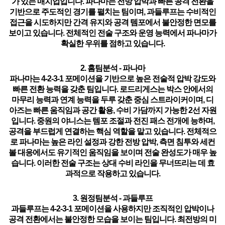
가 있는 매치업입니다. 파나마는 전방 압박과 빠른 공격 전환을
기반으로 주도적인 경기를 펼치는 팀이며, 과들루프는 수비적인
접근을 시도하지만 간격 유지와 공격 템포에서 불안정한 면모를
보이고 있습니다. 전체적인 전술 구조와 운영 능력에서 파나마가
확실한 우위를 점하고 있습니다.
2. 홈팀분석 - 파나마
파나마는
4-2-3-1 포메이션을 기반으로 높은 전술적 압박 강도와
빠른 전환 능력을 갖춘 팀
입니다. 로드리게스는
박스 안에서의
마무리 능력과 연계 능력을 두루 갖춘 중심 스트라이커
이며, 디
아즈는
빠른 움직임과 공간 활용, 수비 가담까지 가능한 2선 자원
입니다. 중원의 야니스는
템포 조절과 전진 패스 전개에 능하며
,
공격을 부드럽게 연결하는 핵심 역할을 맡고 있습니다. 전체적으
로 파나마는
높은 라인 설정과 강한 전방 압박
,
측면 침투와 세컨
볼 대응에서도 유기적인 움직임을 보이며
전술 완성도가 매우 높
습니다. 이러한 전술 구조는 상대 수비 라인을 무너뜨리는 데 효
과적으로 작용하고 있습니다.
3. 원정팀분석 - 과들루프
과들루프는
4-2-3-1 포메이션을 사용하지만 조직적인 압박이나
공격 전환에서는 불안정한 모습을 보이는 팀
입니다. 최전방의 미