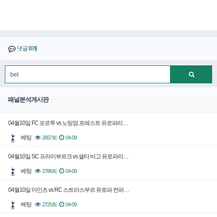
댓글
0개
패널분석게시판
04월10일 FC 포르투 vs 노팅엄 포레스트 유로파리…
베팅
2657회
04-09
04월10일 SC 프라이부르크 vs 셀타 비고 유로파리…
베팅
2786회
04-09
04월10일 마인츠 vs RC 스트라스부르 유로파 컨퍼…
베팅
2725회
04-09