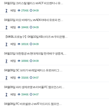
04월10일 크리스탈 팰리스 vs ACF 피오렌티나 유…
베팅
2754회
04-09
04월10일 라요 바예카노 vs AEK아테네 유로파 컨…
베팅
1844회
04-09
【WKBL프로농구】04월10일 KB스타즈 vs 우리은행…
베팅
1831회
04-09
04월10일 대한항공 vs 현대캐피탈 한국배구 생중계,…
베팅
1839회
04-09
04월09일 SC 브라가 vs 레알 베티스 유로파리그 …
베팅
3316회
04-07
04월09일 파리 생제르맹 vs 리버풀 FC 챔프언스리…
베팅
3344회
04-07
04월09일 FC 바르셀로나 vs AT 마드리드 챔프언…