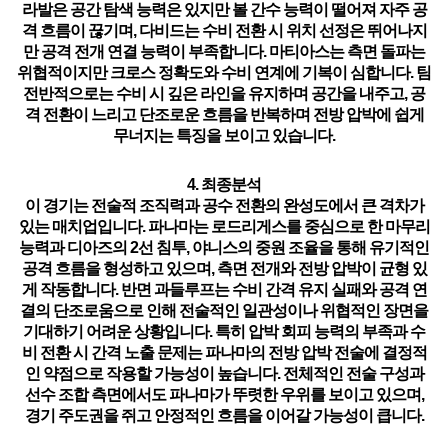
라발은
공간 탐색 능력은 있지만 볼 간수 능력이 떨어져 자주 공
격 흐름이 끊기며
, 다비드는
수비 전환 시 위치 선정은 뛰어나지
만 공격 전개 연결 능력이 부족합니다
. 마티아스는
측면 돌파는
위협적이지만 크로스 정확도와 수비 연계에 기복이 심합니다
. 팀
전반적으로는
수비 시 깊은 라인을 유지하며 공간을 내주고
,
공
격 전환이 느리고 단조로운 흐름을 반복하며 전방 압박에 쉽게
무너지는 특징
을 보이고 있습니다.
4. 최종분석
이 경기는
전술적 조직력과 공수 전환의 완성도에서 큰 격차가
있는 매치업
입니다. 파나마는 로드리게스를 중심으로 한
마무리
능력과 디아즈의 2선 침투, 야니스의 중원 조율을 통해 유기적인
공격 흐름을 형성하고 있으며
, 측면 전개와 전방 압박이 균형 있
게 작동합니다. 반면 과들루프는
수비 간격 유지 실패와 공격 연
결의 단조로움
으로 인해
전술적인 일관성이나 위협적인 장면을
기대하기 어려운 상황
입니다. 특히
압박 회피 능력의 부족과 수
비 전환 시 간격 노출 문제는 파나마의 전방 압박 전술에 결정적
인 약점으로 작용할 가능성
이 높습니다.
전체적인 전술 구성과
선수 조합 측면에서도 파나마가 뚜렷한 우위
를 보이고 있으며,
경기 주도권을 쥐고 안정적인 흐름을 이어갈 가능성이 큽니다.