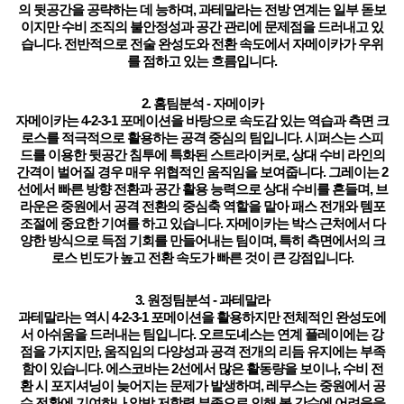
의 뒷공간을 공략하는 데 능하며, 과테말라는 전방 연계는 일부 돋보
이지만 수비 조직의 불안정성과 공간 관리에 문제점을 드러내고 있
습니다. 전반적으로 전술 완성도와 전환 속도에서 자메이카가 우위
를 점하고 있는 흐름입니다.
2. 홈팀분석 - 자메이카
자메이카는
4-2-3-1 포메이션을 바탕으로 속도감 있는 역습과 측면 크
로스를 적극적으로 활용하는 공격 중심의 팀
입니다. 시퍼스는
스피
드를 이용한 뒷공간 침투에 특화된 스트라이커
로, 상대 수비 라인의
간격이 벌어질 경우 매우 위협적인 움직임을 보여줍니다. 그레이는 2
선에서
빠른 방향 전환과 공간 활용 능력으로 상대 수비를 흔들며
, 브
라운은 중원에서
공격 전환의 중심축 역할을 맡아 패스 전개와 템포
조절에 중요한 기여
를 하고 있습니다. 자메이카는
박스 근처에서 다
양한 방식으로 득점 기회를 만들어내는 팀
이며, 특히
측면에서의 크
로스 빈도가 높고 전환 속도가 빠른 것이 큰 강점
입니다.
3. 원정팀분석 - 과테말라
과테말라는
역시 4-2-3-1 포메이션을 활용하지만 전체적인 완성도에
서 아쉬움을 드러내는 팀
입니다. 오르도녜스는
연계 플레이에는 강
점을 가지지만, 움직임의 다양성과 공격 전개의 리듬 유지에는 부족
함이 있습니다
. 에스코바는
2선에서 많은 활동량을 보이나, 수비 전
환 시 포지셔닝이 늦어지는 문제가 발생하며
, 레무스는
중원에서 공
수 전환에 기여하나 압박 저항력 부족으로 인해 볼 간수에 어려움을