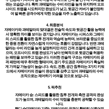
겪는 모습
입니다. 특히 과테말라는
수비 라인을 높게 유지하며 오프
사이드 트랩을 시도하지만 완성도가 낮고
,
뒷공간 커버가 불안정하
여 발 빠른 공격수에게 약한 모습
을 자주 노출하고 있습니다.
4. 최종분석
자메이카와 과테말라의 맞대결은
전술적 속도와 뒷공간 활용 능력에
서 명확한 차이를 보이는 경기
입니다. 자메이카는 시퍼스와 그레이
의
스피드를 활용한 침투 전개와 역습에 능하며
, 브라운을 중심으로
한
중원 전환이 자연스럽게 이어지는 흐름
이 강점입니다. 반면 과테
말라는
수비 라인을 높게 설정하지만 라인 간격 조절에 실패하고 있
으며
,
오프사이드 트랩 완성도가 낮아 반복적으로 뒷공간을 허용하
는 패턴
을 보여주고 있습니다. 이러한 전술적 구조는 자메이카의 공
격 패턴에 매우 취약한 형태이며,
경기 주도권은 자메이카가 확실하
게 가져갈 가능성이 높습니다
. 속도, 전환, 공간 침투라는 3가지 키워
드에서 자메이카의 전술이 완성도를 갖추고 있어 과테말라의 수비
조직으로는 제어하기 어려울 것으로 보입니다.
5. 픽추천
자메이카 승
: 스피드를 활용한 침투 전개와 측면 공격의 완성
도가 높으며, 과테말라의 수비 약점을 충분히 공략할 수 있습
니다.
핸디 승(자메이카 기준)
: 자메이카의 공격이 활발히 이루어질