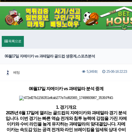
목록으로
06월17일 자메이카 vs 과테말라 골드컵 생중계,스포츠분석
25-06-16 22:23
5,349회
베팅
06월17일 자메이카 vs 과테말라 분석 중계
1. 경기개요
2025년 6월 17일에 열리는 골드컵의 자메이카와 과테말라 경기 분석
입니다. 이번 경기는 빠른 역습 전개와 침투 능력에 강점을 가진 자메
이카와 수비 라인을 높게 유지하는 과테말라의 맞대결입니다. 자메
이카는 속도감 있는 공격 전개와 라인 브레이킹을 앞세워 상대 수비