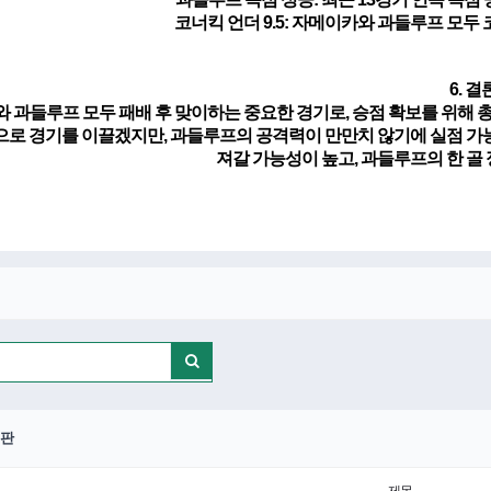
코너킥 언더 9.5
: 자메이카와 과들루프 모두 
6. 결
 과들루프 모두 패배 후 맞이하는 중요한 경기로, 승점 확보를 위해 
으로 경기를 이끌겠지만, 과들루프의 공격력이 만만치 않기에 실점 가
져갈 가능성이 높고, 과들루프의 한 골
판