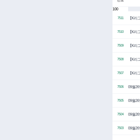
번호
100
【K리그
7511
【K리그
7510
【K리그
7509
【K리그
7508
【K리그
7507
09월2
7506
09월2
7505
09월2
7504
09월2
7503