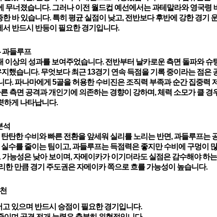
방에 무너졌습니다. 그러나 이전 월드컵 예선에서는 과테말라와 영국령
증한 바 있습니다. 특히 평균 실점이 낮고,
전반보다 후반에 강한 경기 
황에서 반드시 반등이 필요한 경기입니다.
- 과들루프
대 이상의 성과
를 보여주었습니다. 전반부터 날카로운 측면 돌파와 슈
지했습니다. 무엇보다 최근 13경기 연속 득점을 기록 중이라는 점은
니다. 파나마에게 5골을 허용한 수비진은 조직력 부족과 순간 집중력 
빠른 측면 공격과 개인기에 의존하는 경향이 강하며, 체력 소모가 클 경
렷하게 나타납니다.
분석
 탄탄한 수비와 빠른 전환을 앞세워 실리를 노리는 반면, 과들루프는 
 실수를 줄이는 팀이고, 과들루프는 득점력은 좋지만 수비에 구멍이 많
 가능성은 낮아 보이며,
자메이카가 이기더라도 실점은 감수해야 하는
유리한 만큼 경기 주도권은 자메이카 쪽으로 흐를 가능성이 높습니다.
추천
서고 있으며 반드시 승점이 필요한 경기입니다.
점 중이며 공격 전개 능력은 충분히 위협적입니다.