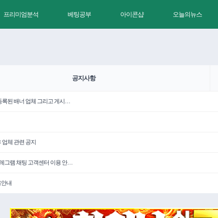
프리미엄분석
베팅공부
아이콘샵
오늘의뉴스
공지사항
 등록된 배너 업체 그리고 게시…
휴 업체 관련 공지
텔레그램 채팅 고객센터 이용 안…
용안내