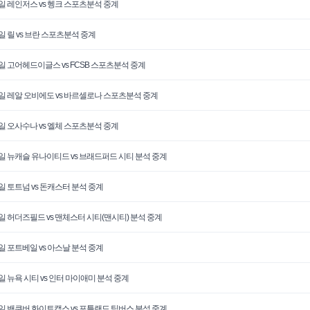
6일 레인저스 vs 헹크 스포츠분석 중계
6일 릴 vs 브란 스포츠분석 중계
6일 고어헤드이글스 vs FCSB 스포츠분석 중계
6일 레알 오비에도 vs 바르셀로나 스포츠분석 중계
6일 오사수나 vs 엘체 스포츠분석 중계
5일 뉴캐슬 유나이티드 vs 브래드퍼드 시티 분석 중계
5일 토트넘 vs 돈캐스터 분석 중계
5일 허더즈필드 vs 맨체스터 시티(맨시티) 분석 중계
5일 포트베일 vs 아스날 분석 중계
5일 뉴욕 시티 vs 인터 마이애미 분석 중계
5일 밴쿠버 화이트캡스 vs 포틀랜드 팀버스 분석 중계