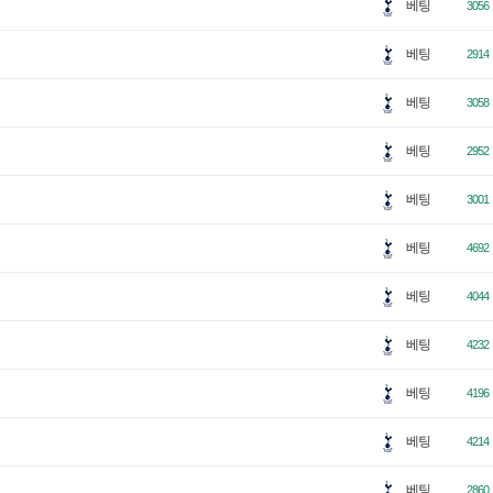
베팅
3056
베팅
2914
베팅
3058
베팅
2952
베팅
3001
베팅
4692
베팅
4044
베팅
4232
베팅
4196
베팅
4214
베팅
2860