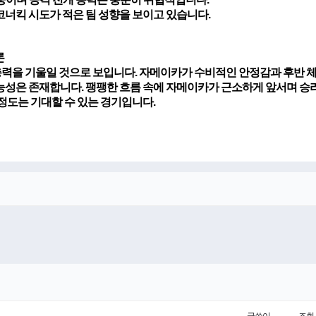
코너킥 시도가 적은 팀 성향을 보이고 있습니다.
론
총력을 기울일 것으로 보입니다. 자메이카가 수비적인 안정감과 후반 체
능성은 존재합니다. 팽팽한 흐름 속에 자메이카가 근소하게 앞서며 승
 정도는 기대할 수 있는 경기입니다.