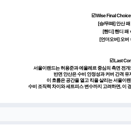
☑️ Wise Final Cho
[승/무/패] 안산 패
[핸디] 핸디 패 
[언더오버] 오버 ⭐
☑️ Last C
서울이랜드는 허용준과 에울레르 중심의 측면 전개와
반면 안산은 수비 안정성과 커버 간격 유
이 흐름은 공간을 열고 킥을 살리는 서울이랜
수비 조직력 차이와 세트피스 변수까지 고려하면, 이 