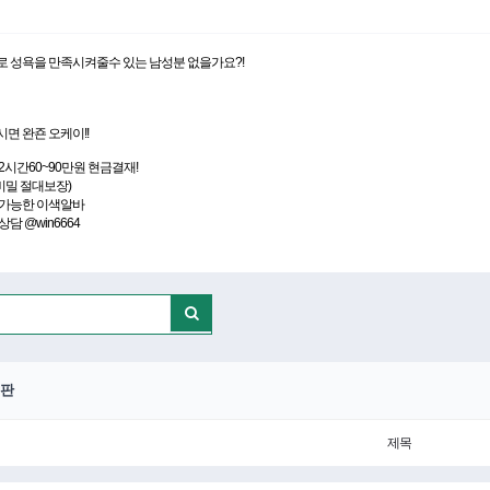
 성욕을 만족시켜줄수 있는 남성분 없을가요?!
면 완죤 오케이!!
2시간60~90만원 현금결재!
비밀 절대보장)
 가능한 이색알바
담 @win6664
판
제목