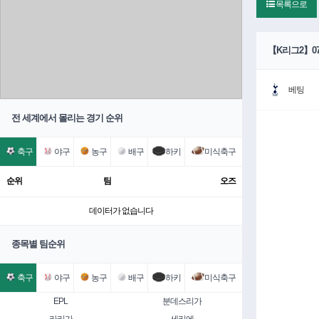
목록으로
【K리그2】07
베팅
전 세계에서 몰리는 경기 순위
축구
야구
농구
배구
하키
미식축구
순위
팀
오즈
데이터가 없습니다
종목별 팀순위
축구
야구
농구
배구
하키
미식축구
EPL
분데스리가