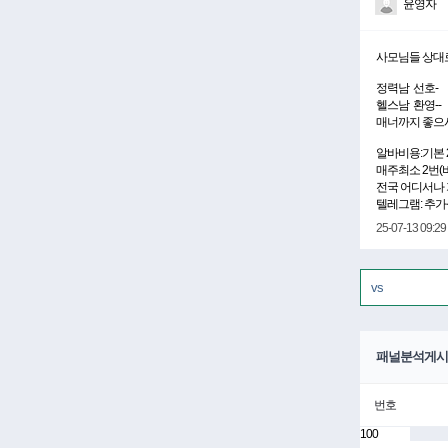
윤영자
사모님들 상대로
정력남 선호-
헬스남 환영--
매너까지 좋으시
알바비용:기본 
매주최소 2번(
전국 어디서나
텔레그램: 추가상
25-07-13 09:29
패널분석게시
번호
100