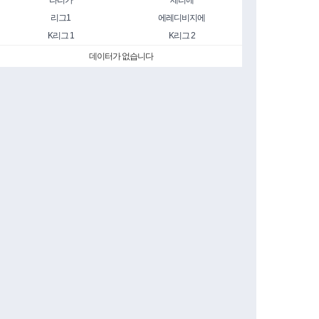
라리가
세리에
리그1
에레디비지에
K리그 1
K리그 2
데이터가 없습니다