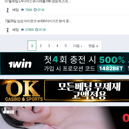
07월30일 LA다저스 vs 시애틀 mlb 생중계,스포…
베팅
730회
07-29
7월28일 삼성 라이온즈 vs KIA 타이거즈 분석 중…
베팅
2739회
07-28
1
2
3
4
5
다음
맨끝