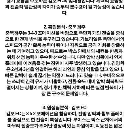
경기 흐름을 주도하는 김포 FC의 맞대결입니다. 체력적 효율성
과 전술적 일관성의 차이가 승부의 분수령이 될 가능성이 높습니
다.
2. 홈팀분석 - 충북청주
충북청주는
3-4-3 포메이션을 바탕으로 측면과 개인 전술을 중심
으로 한 전개 방식
을 추구하고 있습니다. 가브리엘은
측면에서의
스피드와 공간 활용 능력이 뛰어난 자원
으로 공격 기회를 창출하
는 데 기여하고 있으며, 페드로는
박스 안에서의 세컨볼 반응과
위치 선정 능력
이 우수한 선수입니다. 다만 압박 상황에서
연계
플레이에 어려움을 겪는 장면이 자주 발생
하고 있습니다. 김영환
은 2선과 3선을 연결하는
허리 라인의 중심 역할
을 맡고 있으나,
빠른 압박에 쉽게 끊기는 약점
이 드러나고 있습니다. 수비적으로
는
쓰리백 간격 유지가 미흡하고, 전환 속도 대비 압박 회복력도
떨어지는 상황
이며,
경기 후반 체력 저하에 따른 실점 반복
이 가
장 큰 구조적 문제입니다.
3. 원정팀분석 - 김포 FC
김포 FC는
3-5-2 포메이션을 활용하며, 전방 압박과 침투 플레이
를 중심으로 한 전술이 특징
입니다. 루이스는
박스 근처에서의
마무리 집중도가 뛰어난 결정력 있는 자원
이며, 박동진은
넓은