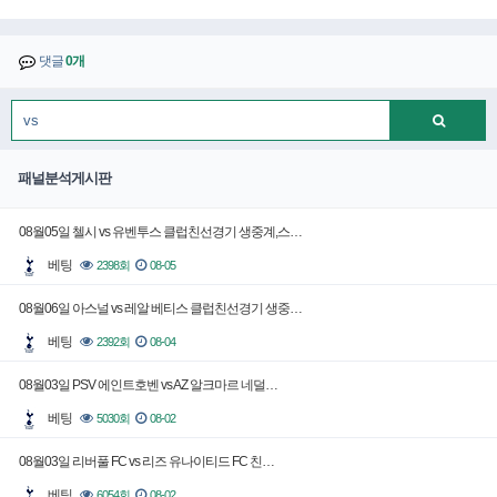
댓글
0개
패널분석게시판
08월05일 첼시 vs 유벤투스 클럽친선경기 생중계,스…
베팅
2398회
08-05
08월06일 아스널 vs 레알 베티스 클럽친선경기 생중…
베팅
2392회
08-04
08월03일 PSV 에인트호벤 vs AZ 알크마르 네덜…
베팅
5030회
08-02
08월03일 리버풀 FC vs 리즈 유나이티드 FC 친…
베팅
6054회
08-02