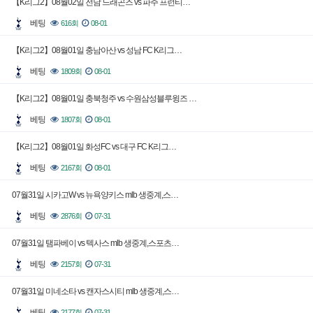
【K리그2】08월02일 전남 드래곤즈 vs 파주 프런티…
베팅
616회
08-01
【K리그2】08월01일 충남아산 vs 성남 FC K리그…
베팅
1809회
08-01
【K리그2】08월01일 충북청주 vs 수원삼성블루윙즈 …
베팅
1807회
08-01
【K리그2】08월01일 화성FC vs 대구 FC K리그…
베팅
2167회
08-01
07월31일 시카고W vs 뉴욕양키스 mlb 생중계,스…
베팅
2876회
07-31
07월31일 탬파베이 vs 텍사스 mlb 생중계,스포츠…
베팅
2157회
07-31
07월31일 미네소타 vs 캔자스시티 mlb 생중계,스…
베팅
2177회
07-31