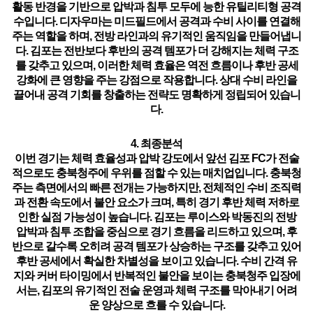
활동 반경을 기반으로 압박과 침투 모두에 능한 유틸리티형 공격
수
입니다. 디자우마는
미드필드에서 공격과 수비 사이를 연결해
주는 역할
을 하며, 전방 라인과의 유기적인 움직임을 만들어냅니
다. 김포는
전반보다 후반의 공격 템포가 더 강해지는 체력 구조
를 갖추고 있으며, 이러한 체력 효율은
역전 흐름이나 후반 공세
강화에 큰 영향을 주는 강점
으로 작용합니다.
상대 수비 라인을
끌어내 공격 기회를 창출하는 전략
도 명확하게 정립되어 있습니
다.
4. 최종분석
이번 경기는
체력 효율성과 압박 강도에서 앞선 김포 FC가 전술
적으로도 충북청주에 우위를 점할 수 있는 매치업
입니다. 충북청
주는 측면에서의 빠른 전개는 가능하지만,
전체적인 수비 조직력
과 전환 속도에서 불안 요소가 크며
, 특히 경기 후반 체력 저하로
인한 실점 가능성이 높습니다. 김포는 루이스와 박동진의
전방
압박과 침투 조합을 중심으로 경기 흐름을 리드
하고 있으며,
후
반으로 갈수록 오히려 공격 템포가 상승
하는 구조를 갖추고 있어
후반 공세에서 확실한 차별성을 보이고 있습니다. 수비 간격 유
지와 커버 타이밍에서 반복적인 불안을 보이는 충북청주 입장에
서는,
김포의 유기적인 전술 운영과 체력 구조를 막아내기 어려
운 양상
으로 흐를 수 있습니다.