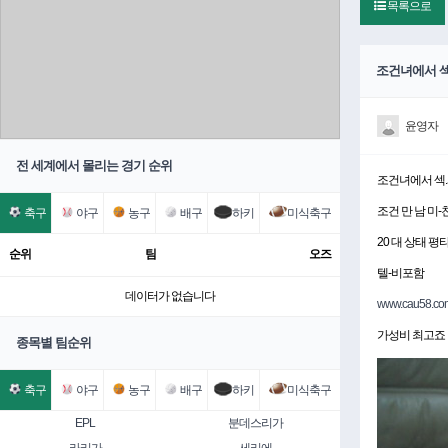
목록으로
조건녀에서 섹
윤영자
전 세계에서 몰리는 경기 순위
조건녀에서 섹
조건 만 남 미
축구
야구
농구
배구
하키
미식축구
20 대 상태 평타
순위
팀
오즈
텔-비포함
데이터가 없습니다
www.cau58.co
가성비 최고죠
종목별 팀순위
축구
야구
농구
배구
하키
미식축구
EPL
분데스리가