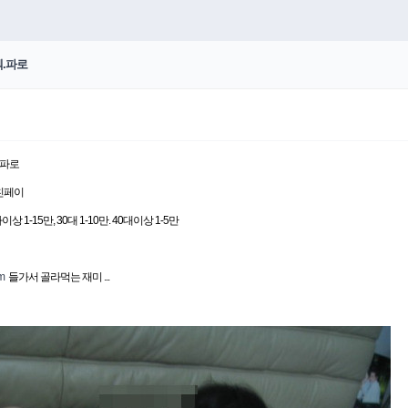
.파로
.파로
-친페이
이상 1-15만, 30대 1-10만. 40대이상 1-5만
m
들가서 골라먹는 재미 ...