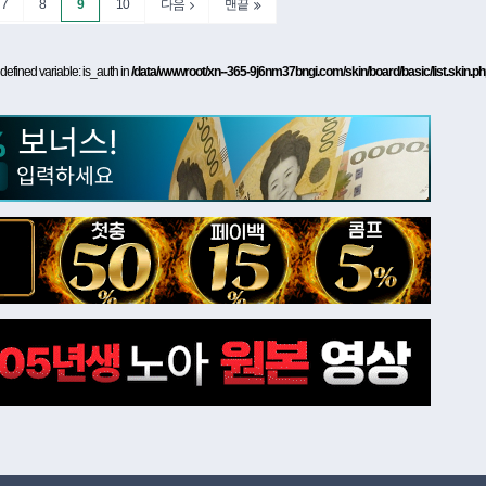
7
8
9
10
다음
맨끝
defined variable: is_auth in
/data/wwwroot/xn--365-9j6nm37bngi.com/skin/board/basic/list.skin.p