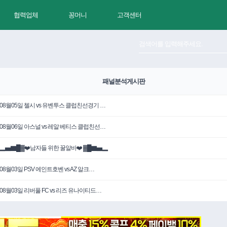
협력업체
꽁머니
고객센터
패널분석게시판
08월05일 첼시 vs 유벤투스 클럽친선경기 …
08월06일 아스널 vs 레알 베티스 클럽친선…
▂▅▇█▓❤️남자들 위한 꿀알바❤️ ▓█▇▅▂
08월03일 PSV 에인트호벤 vs AZ 알크…
08월03일 리버풀 FC vs 리즈 유나이티드…