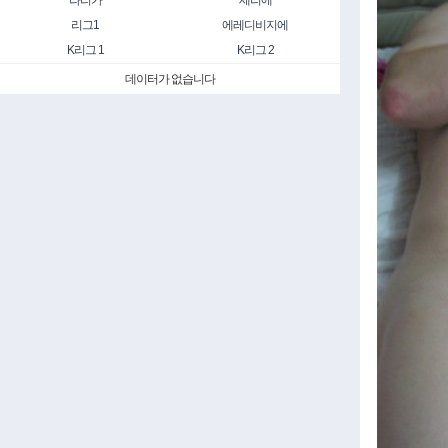
라리가
세리에
리그1
에레디비지에
K리그 1
K리그 2
데이터가 없습니다