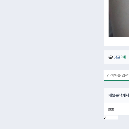
댓글
0개
패널분석게시
번호
0