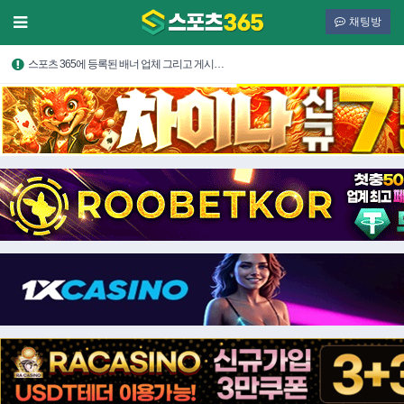
채팅방
스포츠 365에 등록된 배너 업체 그리고 게시…