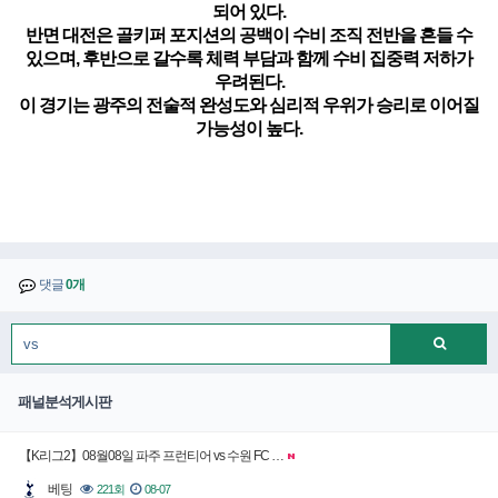
되어 있다.
반면 대전은 골키퍼 포지션의 공백이 수비 조직 전반을 흔들 수
있으며, 후반으로 갈수록 체력 부담과 함께 수비 집중력 저하가
우려된다.
이 경기는 광주의 전술적 완성도와 심리적 우위가 승리로 이어질
가능성이 높다.
댓글
0개
패널분석게시판
【K리그2】08월08일 파주 프런티어 vs 수원 FC …
베팅
221회
08-07