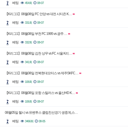
베팅
454회
08-07
【K리그1】08월08일 FC 안양 vs 대전 시티즌 K…
베팅
331회
08-07
【K리그1】08월08일 부천 FC 1995 vs 광주 …
베팅
332회
08-07
【K리그1】08월08일 김천 상무 vs FC 서울 K리…
베팅
341회
08-07
【K리그1】08월08일 전북현대모터스 vs 제주SKFC…
베팅
106회
08-07
【K리그1】08월08일 포항 스틸러스 vs 울산HD K…
베팅
106회
08-07
08월05일 첼시 vs 유벤투스 클럽친선경기 생중계,스…
베팅
3466회
08-05