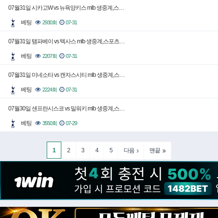
07월31일 시카고W vs 뉴욕양키스 mlb 생중계,스…
베팅
2930회
07-31
07월31일 탬파베이 vs 텍사스 mlb 생중계,스포츠…
베팅
2207회
07-31
07월31일 미네소타 vs 캔자스시티 mlb 생중계,스…
베팅
2224회
07-31
07월30일 샌프란시스코 vs 밀워키 mlb 생중계,스…
베팅
3550회
07-29
1
2
3
4
5
다음
맨끝