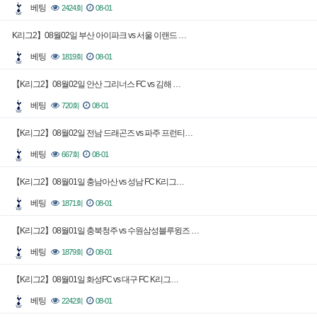
베팅
2424회
08-01
K리그2】08월02일 부산 아이파크 vs 서울 이랜드 …
베팅
1819회
08-01
【K리그2】08월02일 안산 그리너스 FC vs 김해 …
베팅
720회
08-01
【K리그2】08월02일 전남 드래곤즈 vs 파주 프런티…
베팅
667회
08-01
【K리그2】08월01일 충남아산 vs 성남 FC K리그…
베팅
1871회
08-01
【K리그2】08월01일 충북청주 vs 수원삼성블루윙즈 …
베팅
1879회
08-01
【K리그2】08월01일 화성FC vs 대구 FC K리그…
베팅
2242회
08-01