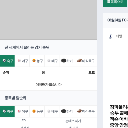
목록으로
08월24일 
베팅
전 세계에서 몰리는 경기 순위
축구
야구
농구
배구
하키
미식축구
순위
팀
오즈
데이터가 없습니다
종목별 팀순위
장파울리는
축구
야구
농구
배구
하키
미식축구
승부 끝에
잭슨 어바
EPL
분데스리가
중앙 안정