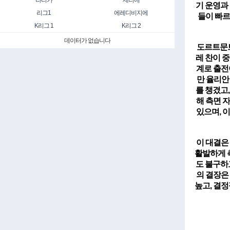
라리가
세리에
기 운영과
리그1
에레디비지에
들이 빠르
K리그 1
K리그 2
데이터가 없습니다
도르트문트
레 찬이 
계로 출전
만 율리안
를 챙겼고
해 측면 
있으며, 
이 대결은
활발하게 
도 불구하
의 결장은
높고, 결