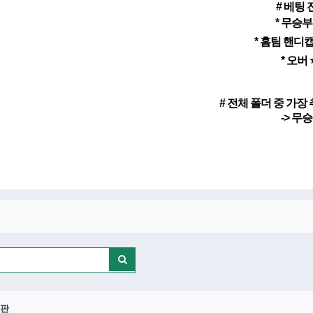
# 베팅 
* 무승부
* 홈팀 핸디캡
* 오버 
# 전체 폴더 중 가
-> 무
판