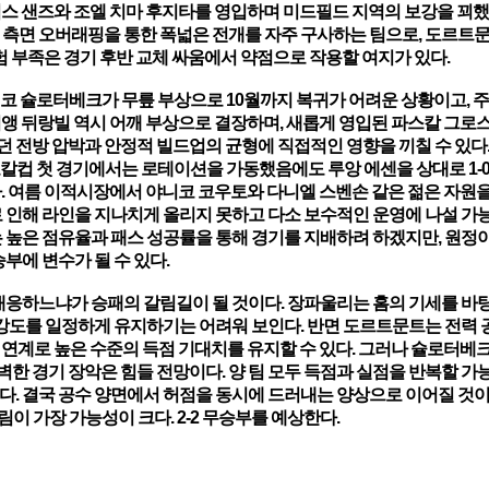
임스 샌즈와 조엘 치마 후지타를 영입하며 미드필드 지역의 보강을 꾀했
 측면 오버래핑을 통한 폭넓은 전개를 자주 구사하는 팀으로, 도르트
험 부족은 경기 후반 교체 싸움에서 약점으로 작용할 여지가 있다.
코 슐로터베크가 무릎 부상으로 10월까지 복귀가 어려운 상황이고, 주
리앵 뒤랑빌 역시 어깨 부상으로 결장하며, 새롭게 영입된 파스칼 그로
 전방 압박과 안정적 빌드업의 균형에 직접적인 영향을 끼칠 수 있다.
칼컵 첫 경기에서는 로테이션을 가동했음에도 루앙 에센을 상대로 1-0
다. 여름 이적시장에서 야니코 코우토와 다니엘 스벤손 같은 젊은 자원
로 인해 라인을 지나치게 올리지 못하고 다소 보수적인 운영에 나설 가
는 높은 점유율과 패스 성공률을 통해 경기를 지배하려 하겠지만, 원정
부에 변수가 될 수 있다.
 대응하느냐가 승패의 갈림길이 될 것이다. 장파울리는 홈의 기세를 바
강도를 일정하게 유지하기는 어려워 보인다. 반면 도르트문트는 전력
 연계로 높은 수준의 득점 기대치를 유지할 수 있다. 그러나 슐로터베
한 경기 장악은 힘들 전망이다. 양 팀 모두 득점과 실점을 반복할 가
다. 결국 공수 양면에서 허점을 동시에 드러내는 양상으로 이어질 것이
이 가장 가능성이 크다. 2-2 무승부를 예상한다.