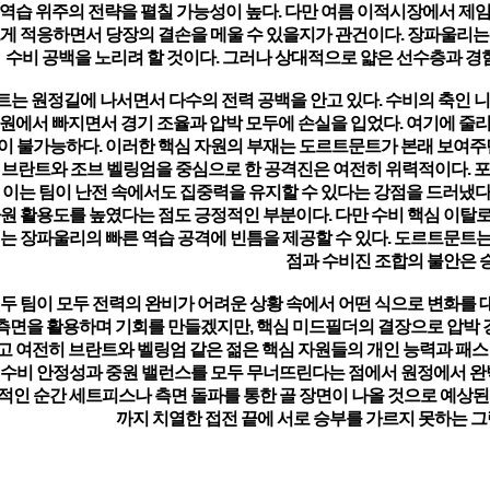
 역습 위주의 전략을 펼칠 가능성이 높다. 다만 여름 이적시장에서 제
게 적응하면서 당장의 결손을 메울 수 있을지가 관건이다. 장파울리는
수비 공백을 노리려 할 것이다. 그러나 상대적으로 얇은 선수층과 경
는 원정길에 나서면서 다수의 전력 공백을 안고 있다. 수비의 축인 니
중원에서 빠지면서 경기 조율과 압박 모두에 손실을 입었다. 여기에 줄
이 불가능하다. 이러한 핵심 자원의 부재는 도르트문트가 본래 보여주던
 브란트와 조브 벨링엄을 중심으로 한 공격진은 여전히 위력적이다. 포
, 이는 팀이 난전 속에서도 집중력을 유지할 수 있다는 강점을 드러냈
자원 활용도를 높였다는 점도 긍정적인 부분이다. 다만 수비 핵심 이탈
이는 장파울리의 빠른 역습 공격에 빈틈을 제공할 수 있다. 도르트문트
점과 수비진 조합의 불안은 승
 두 팀이 모두 전력의 완비가 어려운 상황 속에서 어떤 식으로 변화를
측면을 활용하며 기회를 만들겠지만, 핵심 미드필더의 결장으로 압박 
고 여전히 브란트와 벨링엄 같은 젊은 핵심 자원들의 개인 능력과 패스
 수비 안정성과 중원 밸런스를 모두 무너뜨린다는 점에서 원정에서 완벽
정적인 순간 세트피스나 측면 돌파를 통한 골 장면이 나올 것으로 예상된
까지 치열한 접전 끝에 서로 승부를 가르지 못하는 그림