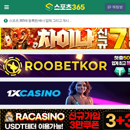
채팅방
스포츠 365에 등록된 배너 업체 그리고 게시…