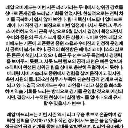
레알 오비에도는 이번 시즌 라리가라는 무대에서 상위권 강호를
상대로 존재감을 드러낼 기회를 얻었지만, 현실적으로는 전력 차
이를 극복하기 쉽지 않아 보인다. 팀 내 핵심 미드필더 알베르토
레이나가 직전 경기 퇴장으로 이번 일정에 나서지 못하고, 루카
스 아히하도 역시 근육 부상으로 9월 말까지 결장이 확정되면서
수비와 중원의 두께가 크게 줄어든 상황이다. 이로 인해 레알 오
비에도는 기존에 의존했던 중원 조율과 수비진의 안정적 운영에
서 공백이 불가피하다. 공격의 최전방은 페데리코 비냐스와 살로
몬 론돈이 책임지고 있으나, 최근 두 선수 모두 득점에서 경쟁력
을 보여주지 못했고, 사뭇 느린 템포의 공격 패턴은 빠른 압박과
조직력이 완성된 상위권 팀을 상대로 충분히 위협적이지 못하다.
베테랑 사비 카솔라도 중원에서 경험을 살려 움직이고 있지만,
측면 자원의 돌파와 2선 침투가 부족해 단순한 공격 전개로 귀결
되고 있다. 결국 오비에도는 수비 라인을 내리고 실점을 최소화
하며 역습 기회를 노리는 방식으로 경기를 운영할 것으로 예상되
지만, 결장자가 누적된 현실에서 실점 방지를 얼마나 오래 유지
할 수 있을지가 변수다.
레알 마드리드는 이번 시즌 역시 리그 우승 후보로 손꼽히며 강
력한 전력을 유지하고 있다. 직전 경기에서도 높은 볼 점유율과
적극적인 공격 전개를 통해 상대를 압박했으며, 킬리안 음바페가