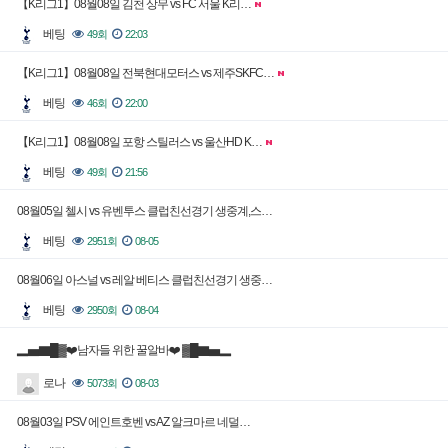
【K리그1】08월08일 김천 상무 vs FC 서울 K리…
베팅
49회
22:03
【K리그1】08월08일 전북현대모터스 vs 제주SKFC…
베팅
46회
22:00
【K리그1】08월08일 포항 스틸러스 vs 울산HD K…
베팅
49회
21:56
08월05일 첼시 vs 유벤투스 클럽친선경기 생중계,스…
베팅
2951회
08-05
08월06일 아스널 vs 레알 베티스 클럽친선경기 생중…
베팅
2950회
08-04
▂▅▇█▓❤️남자들 위한 꿀알바❤️ ▓█▇▅▂
로나
5073회
08-03
08월03일 PSV 에인트호벤 vs AZ 알크마르 네덜…