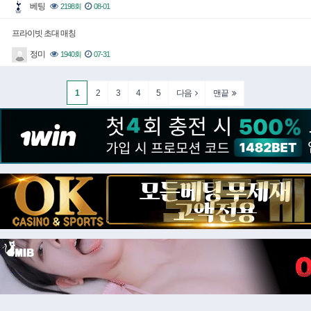
베팅
2198회
08-01
프라이빗 초대 매칭
정미
1940회
07-31
1
2
3
4
5
다음
맨끝