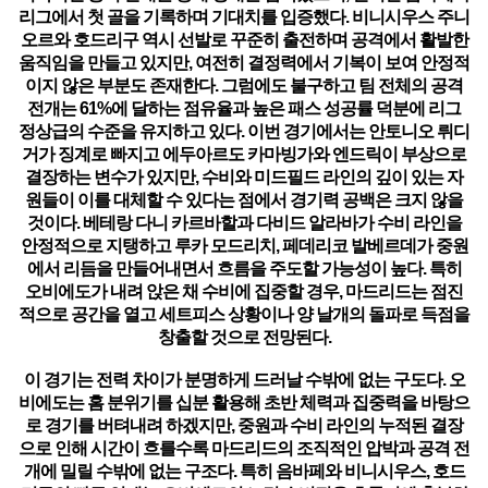
리그에서 첫 골을 기록하며 기대치를 입증했다. 비니시우스 주니
오르와 호드리구 역시 선발로 꾸준히 출전하며 공격에서 활발한
움직임을 만들고 있지만, 여전히 결정력에서 기복이 보여 안정적
이지 않은 부분도 존재한다. 그럼에도 불구하고 팀 전체의 공격
전개는 61%에 달하는 점유율과 높은 패스 성공률 덕분에 리그
정상급의 수준을 유지하고 있다. 이번 경기에서는 안토니오 뤼디
거가 징계로 빠지고 에두아르도 카마빙가와 엔드릭이 부상으로
결장하는 변수가 있지만, 수비와 미드필드 라인의 깊이 있는 자
원들이 이를 대체할 수 있다는 점에서 경기력 공백은 크지 않을
것이다. 베테랑 다니 카르바할과 다비드 알라바가 수비 라인을
안정적으로 지탱하고 루카 모드리치, 페데리코 발베르데가 중원
에서 리듬을 만들어내면서 흐름을 주도할 가능성이 높다. 특히
오비에도가 내려 앉은 채 수비에 집중할 경우, 마드리드는 점진
적으로 공간을 열고 세트피스 상황이나 양 날개의 돌파로 득점을
창출할 것으로 전망된다.
이 경기는 전력 차이가 분명하게 드러날 수밖에 없는 구도다. 오
비에도는 홈 분위기를 십분 활용해 초반 체력과 집중력을 바탕으
로 경기를 버텨내려 하겠지만, 중원과 수비 라인의 누적된 결장
으로 인해 시간이 흐를수록 마드리드의 조직적인 압박과 공격 전
개에 밀릴 수밖에 없는 구조다. 특히 음바페와 비니시우스, 호드