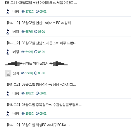
K리그2】08월02일 부산 아이파크 vs 서울 이랜드 …
베팅
1792회
08-01
【K리그2】08월02일 안산 그리너스 FC vs 김해 …
베팅
687회
08-01
【K리그2】08월02일 전남 드래곤즈 vs 파주 프런티…
베팅
640회
08-01
▂▅▇█▓❤️남자들 위한 꿀알바❤️ ▓█▇▅▂
정미
950회
08-01
【K리그2】08월01일 충남아산 vs 성남 FC K리그…
베팅
1832회
08-01
【K리그2】08월01일 충북청주 vs 수원삼성블루윙즈 …
베팅
1838회
08-01
【K리그2】08월01일 화성FC vs 대구 FC K리그…