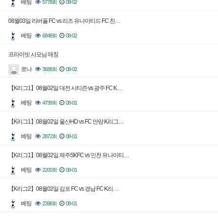
베팅
5778회
08-02
08월03일 리버풀 FC vs 리즈 유나이티드 FC 친…
베팅
6848회
08-02
프라이빗 사모님 매칭
로나
3688회
08-02
【K리그1】08월02일 대전 시티즌 vs 광주 FC K…
베팅
4739회
08-01
【K리그1】08월02일 울산HD vs FC 안양 K리그…
베팅
2872회
08-01
【K리그1】08월02일 제주SKFC vs 인천 유나이티…
베팅
2200회
08-01
【K리그2】08월02일 김포 FC vs 경남 FC K리…
베팅
2398회
08-01