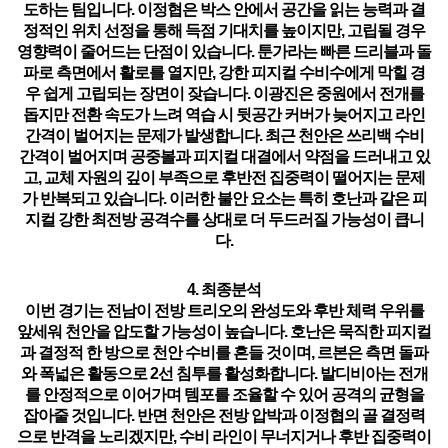
도하는 팀
입니다. 이정협은 박스 안에서 공간을 읽는 능력과 결
정적인 위치 선정을 통해 득점 기대치를 높이지만, 고립될 경우
영향력이 줄어드는 단점이 있습니다. 툰가라는 빠른 드리블과 돌
파로 측면에서 활로를 열지만, 강한 피지컬 수비수에게 막힐 경
우 쉽게 고립되는 장면이 잦습니다. 이광진은 중원에서 전개를
돕지만 전환 속도가 느려 역습 시 뒷공간 커버가 늦어지고 라인
간격이 벌어지는 문제가 발생합니다. 최근 천안은
쓰리백 수비
간격이 벌어지며 공중볼과 피지컬 대결에서 약점을 드러내고 있
고, 교체 자원의 깊이 부족으로 후반전 집중력이 떨어지는 문제
가 반복
되고 있습니다. 이러한 불안 요소는 특히 호난과 같은 피
지컬 강한 최전방 공격수를 상대로 더 두드러질 가능성이 큽니
다.
4. 최종분석
이번 경기는 전남이 전방 트리오의 완성도와 후반 체력 우위를
앞세워 천안을 압도할 가능성이 높습니다. 호난은 묵직한 피지컬
과 결정적 한 방으로 천안 수비를 흔들 것이며, 르본은 측면 돌파
와 폭넓은 활동으로 2선 침투를 활성화합니다. 발디비아는 전개
를 안정적으로 이어가며 템포를 조율할 수 있어 공격의 균형을
잡아줄 것입니다. 반면 천안은 전방 압박과 이정협의 골 결정력
으로 반격을 노리겠지만, 수비 라인이 무너지거나 후반 집중력이