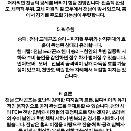
저하되면 전남의 공세를 버티기 힘들 전망입니다.
전술적 완성
도, 체력적 우위, 교체 자원의 질 모두에서 전남이 앞서 있으며, 홈
에서 경기를 주도할 가능성이 뚜렷합니다.
5. 픽추천
승패 : 전남 드래곤즈 승리
– 피지컬 우위와 삼각편대의 호
흡이 완성된 상태라 유리합니다.
핸디캡 : 전남 드래곤즈 핸디 승리
– 천안의 후반 집중력 저
하와 수비 불안을 감안하면 점수 차가 벌어질 수 있습니다.
언더/오버 : 오버
– 전남의 공격력이 강해 다득점 흐름 가능
성이 있으며, 천안도 역습 한두 차례에서 득점할 여지는 있
습니다.
6. 결론
전남 드래곤즈는 호난의 강력한 피지컬과 르본, 발디비아의 유기
적인 움직임으로 공격 완성도를 극대화할 수 있습니다. 천안 시
티 FC는 전방 압박과 이정협의 결정력으로 맞서겠지만, 쓰리백
의 수비 불안과 후반 체력 저하가 반복되면 경기를 지배하기 어
렵습니다. 전남은 홈의 이점을 바탕으로 전술·체력·공격 삼박자
를 앞세워 확실한 우세를 점할 가능성이 높습니다.