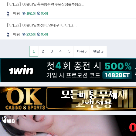
【K리그2】08월01일 충북청주 vs 수원삼성블루윙즈 …
베팅
1991회
08-01
【K리그2】08월01일 화성FC vs 대구 FC K리그…
베팅
2385회
08-01
1
2
3
4
5
다음
맨끝