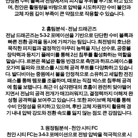
안정된 수비 블록과 전방에서의 피지컬 우위를 무기로 하고 있으
며, 천안은 활동량을 바탕으로 압박을 시도하지만 수비 불안과
교체 자원 깊이 부족이 큰 약점으로 작용할 수 있습니다.
2. 홈팀분석 - 전남 드래곤즈
전남 드래곤즈는
5-3-2 포메이션을 기반으로 단단한 수비 블록과
빠른 전환 공격
을 동시에 가져가는 팀입니다. 최전방의 호난은
묵직한 피지컬과 결정적인 마무리 능력을 지닌 선수로,
공중볼
장악력과 등지기 플레이를 통해 2선 침투를 활성화하는 역할
을
맡습니다. 르본은 폭넓은 활동 반경으로 측면과 하프스페이스를
오가며 돌파와 크로스를 시도해 공격 루트를 다양화하고 있습니
다. 발디비아는 중원에서 볼을 안정적으로 소유하고 세밀한 전진
패스를 통해 템포를 조율하며, 때로는 직접 박스로 침투해 공격
에 힘을 보탭니다. 최근 이 삼각편대의 호흡이 완전히 맞아떨어
지면서 전남의 공격 전개가 매끄러워지고, 결정력까지 더해져 완
성형 공격력을 보여주고 있습니다. 또한 파이브백 체제를 통해
수비 안정성을 유지하고 있으며, 후반 교체 자원까지 활용해 경
기 내내 압박 강도와 전환 속도를 잃지 않는 점도 큰 강점입니다.
3. 원정팀분석 - 천안 시티 FC
천안 시티 FC는
3-4-3 포메이션으로 전방 압박을 적극적으로 시