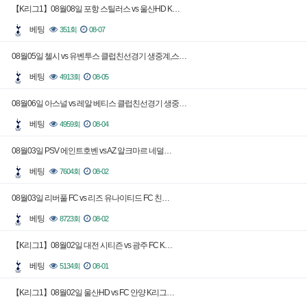
【K리그1】08월08일 포항 스틸러스 vs 울산HD K…
베팅
351회
08-07
08월05일 첼시 vs 유벤투스 클럽친선경기 생중계,스…
베팅
4913회
08-05
08월06일 아스널 vs 레알 베티스 클럽친선경기 생중…
베팅
4959회
08-04
08월03일 PSV 에인트호벤 vs AZ 알크마르 네덜…
베팅
7604회
08-02
08월03일 리버풀 FC vs 리즈 유나이티드 FC 친…
베팅
8723회
08-02
【K리그1】08월02일 대전 시티즌 vs 광주 FC K…
베팅
5134회
08-01
【K리그1】08월02일 울산HD vs FC 안양 K리그…