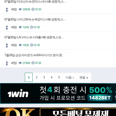
07월30일 미네소타 vs 캔자스시티 mlb 생중계,스…
베팅
2250회
07-29
07월30일 시카고W vs 뉴욕양키스 mlb 생중계,스…
베팅
714회
07-29
07월30일 LA다저스 vs 시애틀 mlb 생중계,스포…
베팅
725회
07-29
7월28일 삼성 라이온즈 vs KIA 타이거즈 분석 중…
베팅
2734회
07-28
1
2
3
4
5
다음
맨끝