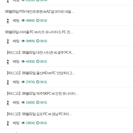
베팅
2303회
08-04
08월03일 PSV 에인트호벤 vs AZ 알크마르 네덜…
베팅
4898회
08-02
08월03일 리버풀 FC vs 리즈 유나이티드 FC 친…
베팅
5889회
08-02
【K리그1】08월02일 대전 시티즌 vs 광주 FC K…
베팅
4430회
08-01
【K리그1】08월02일 울산HD vs FC 안양 K리그…
베팅
2787회
08-01
【K리그1】08월02일 제주SKFC vs 인천 유나이티…
베팅
2168회
08-01
【K리그2】08월02일 김포 FC vs 경남 FC K리…
베팅
2365회
08-01