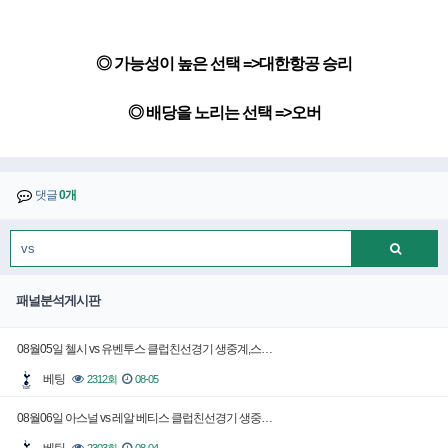
◎ 가능성이 높은 선택 =>대한항공 승리
◎ 배당을 노리는 선택 =>오버
댓글
0개
패널분석게시판
08월05일 첼시 vs 유벤투스 클럽친선경기 생중계,스…
베팅
2312회
08-05
08월06일 아스널 vs 레알 베티스 클럽친선경기 생중…