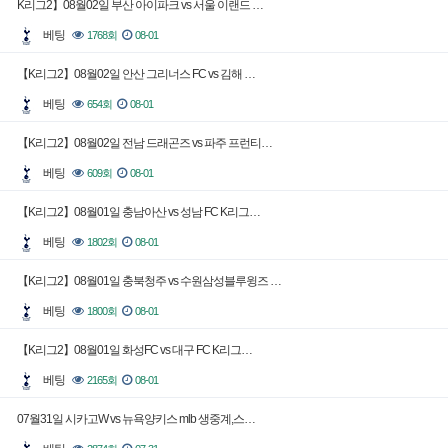
K리그2】08월02일 부산 아이파크 vs 서울 이랜드 …
베팅
1768회
08-01
【K리그2】08월02일 안산 그리너스 FC vs 김해 …
베팅
654회
08-01
【K리그2】08월02일 전남 드래곤즈 vs 파주 프런티…
베팅
609회
08-01
【K리그2】08월01일 충남아산 vs 성남 FC K리그…
베팅
1802회
08-01
【K리그2】08월01일 충북청주 vs 수원삼성블루윙즈 …
베팅
1800회
08-01
【K리그2】08월01일 화성FC vs 대구 FC K리그…
베팅
2165회
08-01
07월31일 시카고W vs 뉴욕양키스 mlb 생중계,스…