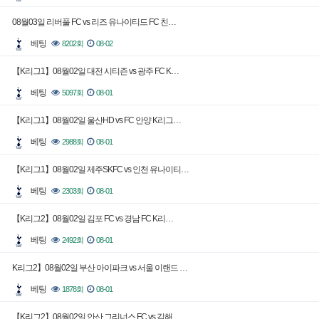
08월03일 리버풀 FC vs 리즈 유나이티드 FC 친…
베팅
8202회
08-02
【K리그1】08월02일 대전 시티즌 vs 광주 FC K…
베팅
5097회
08-01
【K리그1】08월02일 울산HD vs FC 안양 K리그…
베팅
2988회
08-01
【K리그1】08월02일 제주SKFC vs 인천 유나이티…
베팅
2303회
08-01
【K리그2】08월02일 김포 FC vs 경남 FC K리…
베팅
2492회
08-01
K리그2】08월02일 부산 아이파크 vs 서울 이랜드 …
베팅
1878회
08-01
【K리그2】08월02일 안산 그리너스 FC vs 김해 …