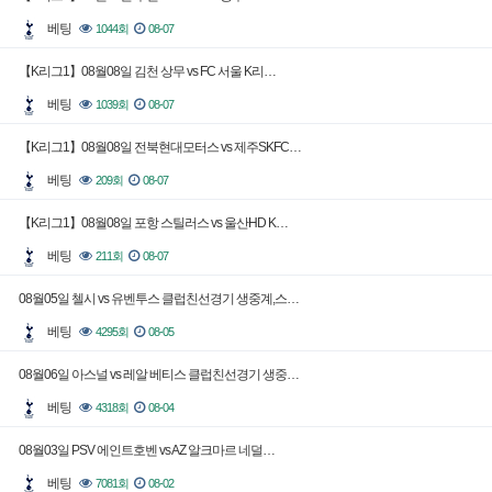
베팅
1044회
08-07
【K리그1】08월08일 김천 상무 vs FC 서울 K리…
베팅
1039회
08-07
【K리그1】08월08일 전북현대모터스 vs 제주SKFC…
베팅
209회
08-07
【K리그1】08월08일 포항 스틸러스 vs 울산HD K…
베팅
211회
08-07
08월05일 첼시 vs 유벤투스 클럽친선경기 생중계,스…
베팅
4295회
08-05
08월06일 아스널 vs 레알 베티스 클럽친선경기 생중…
베팅
4318회
08-04
08월03일 PSV 에인트호벤 vs AZ 알크마르 네덜…
베팅
7081회
08-02