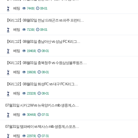
베팅
744회
08-01
【K리그2】08월02일 전남 드래곤즈 vs 파주 프런티…
베팅
713회
08-01
【K리그2】08월01일 충남아산 vs 성남 FC K리그…
베팅
1946회
08-01
【K리그2】08월01일 충북청주 vs 수원삼성블루윙즈 …
베팅
1960회
08-01
【K리그2】08월01일 화성FC vs 대구 FC K리그…
베팅
2332회
08-01
07월31일 시카고W vs 뉴욕양키스 mlb 생중계,스…
베팅
3044회
07-31
07월31일 탬파베이 vs 텍사스 mlb 생중계,스포츠…
베팅
2297회
07-31