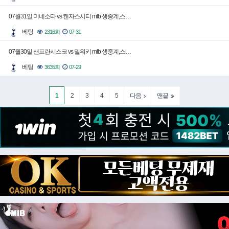
07월31일 미네소타 vs 캔자스시티 mlb 생중계,스…
베팅
2316회
07-31
07월30일 샌프란시스코 vs 밀워키 mlb 생중계,스…
베팅
3635회
07-29
1
2
3
4
5
다음
맨끝