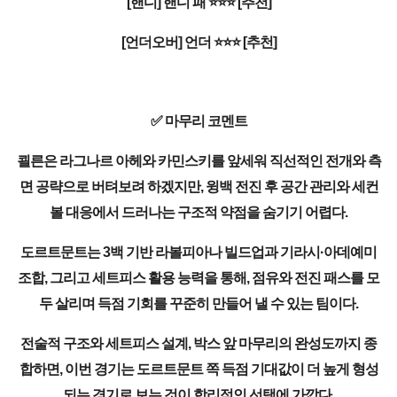
[핸디] 핸디 패 ⭐⭐⭐ [추천]
[언더오버] 언더 ⭐⭐⭐ [추천]
✅ 마무리 코멘트
쾰른은 라그나르 아헤와 카민스키를 앞세워 직선적인 전개와 측
면 공략으로 버텨보려 하겠지만, 윙백 전진 후 공간 관리와 세컨
볼 대응에서 드러나는 구조적 약점을 숨기기 어렵다.
도르트문트는 3백 기반 라볼피아나 빌드업과 기라시·아데예미
조합, 그리고 세트피스 활용 능력을 통해, 점유와 전진 패스를 모
두 살리며 득점 기회를 꾸준히 만들어 낼 수 있는 팀이다.
전술적 구조와 세트피스 설계, 박스 앞 마무리의 완성도까지 종
합하면, 이번 경기는 도르트문트 쪽 득점 기대값이 더 높게 형성
되는 경기로 보는 것이 합리적인 선택에 가깝다.