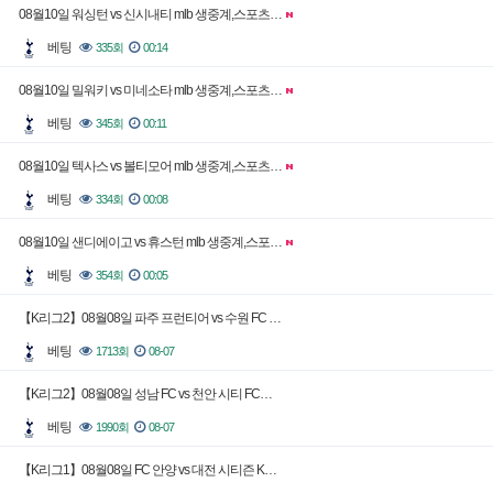
08월10일 워싱턴 vs 신시내티 mlb 생중계,스포츠…
베팅
335회
00:14
08월10일 밀워키 vs 미네소타 mlb 생중계,스포츠…
베팅
345회
00:11
08월10일 텍사스 vs 볼티모어 mlb 생중계,스포츠…
베팅
334회
00:08
08월10일 샌디에이고 vs 휴스턴 mlb 생중계,스포…
베팅
354회
00:05
【K리그2】08월08일 파주 프런티어 vs 수원 FC …
베팅
1713회
08-07
【K리그2】08월08일 성남 FC vs 천안 시티 FC…
베팅
1990회
08-07
【K리그1】08월08일 FC 안양 vs 대전 시티즌 K…