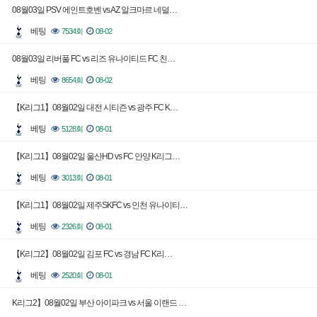
08월03일 PSV 에인트호벤 vs AZ 알크마르 네덜…
베팅
7534회
08-02
08월03일 리버풀 FC vs 리즈 유나이티드 FC 친…
베팅
8654회
08-02
【K리그1】08월02일 대전 시티즌 vs 광주 FC K…
베팅
5128회
08-01
【K리그1】08월02일 울산HD vs FC 안양 K리그…
베팅
3013회
08-01
【K리그1】08월02일 제주SKFC vs 인천 유나이티…
베팅
2326회
08-01
【K리그2】08월02일 김포 FC vs 경남 FC K리…
베팅
2520회
08-01
K리그2】08월02일 부산 아이파크 vs 서울 이랜드 …