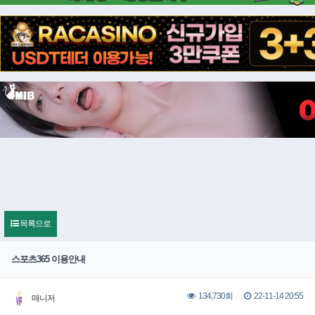
목록으로
스포츠365 이용안내
22-11-14 20:55
134,730회
매니저