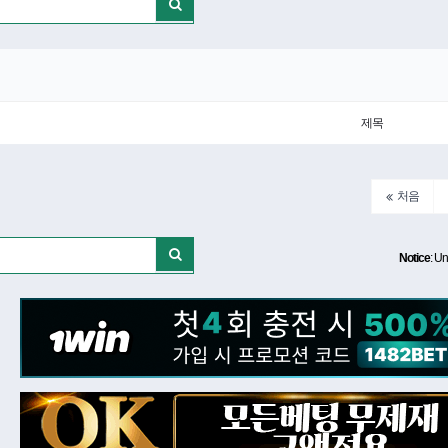
제목
처음
Notice
: Un