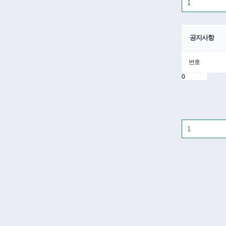
공지사항
번호
0