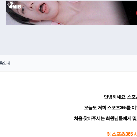
이용안내
안녕하세요. 스포츠
오늘도 저희 스포츠365를 
처음 찾아주시는 회원님들에게 몇
※ 스포츠365
사