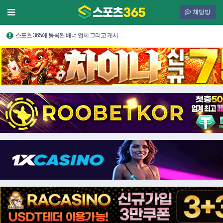
채팅방
스포츠 365에 등록된 배너 업체 그리고 게시…