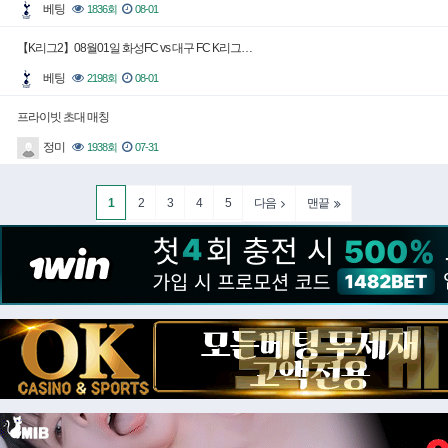
베팅
1836회
08-01
【K리그2】08월01일 화성FC vs 대구 FC K리그…
베팅
2198회
08-01
프라이빗 초대 매칭
정미
1938회
07-31
1
2
3
4
5
다음
맨끝