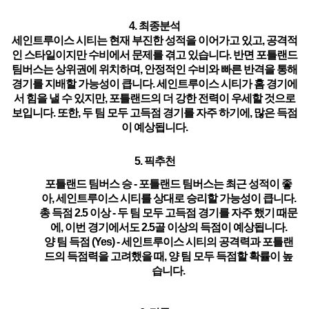
4. 최종분석
세인트루이스 시티는 현재 부진한 성적을 이어가고 있고, 공격적
인 스타일이지만 수비에서 문제를 겪고 있습니다. 반면 포틀랜드
팀버스는 상위권에 위치하며, 안정적인 수비와 빠른 반격을 통해
경기를 지배할 가능성이 큽니다. 세인트루이스 시티가 홈 경기에
서 힘을 낼 수 있지만, 포틀랜드의 더 강한 전력이 우세할 것으로
보입니다. 또한, 두 팀 모두 고득점 경기를 자주 하기에, 많은 득점
이 예상됩니다.
5. 픽추천
포틀랜드 팀버스 승
- 포틀랜드 팀버스는 최근 성적이 좋
아, 세인트루이스 시티를 상대로 승리할 가능성이 큽니다.
총 득점 2.5 이상
- 두 팀 모두 고득점 경기를 자주 했기 때문
에, 이번 경기에서도 2.5골 이상의 득점이 예상됩니다.
양 팀 득점 (Yes)
- 세인트루이스 시티의 공격력과 포틀랜
드의 득점력을 고려했을 때, 양 팀 모두 득점할 확률이 높
습니다.