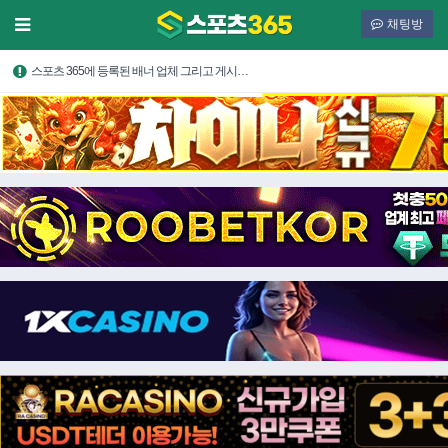
채팅방
스포츠 365에 등록된 배너 업체 그리고 게시…