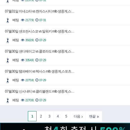
베팅
2157회
07-31
07월31일 미네소타 vs 캔자스시티 mlb 생중계,스…
베팅
2177회
07-31
07월30일 샌프란시스코 vs 밀워키 mlb 생중계,스…
베팅
3502회
07-29
07월30일 샌디에이고 vs 콜로라도 mlb 생중계,스…
베팅
3354회
07-29
07월30일 탬파베이 vs 텍사스 mlb 생중계,스포츠…
베팅
2275회
07-29
07월30일 신시내티 vs 클리블랜드 mlb 생중계,스…
베팅
2270회
07-29
1
2
3
4
5
다음
맨끝