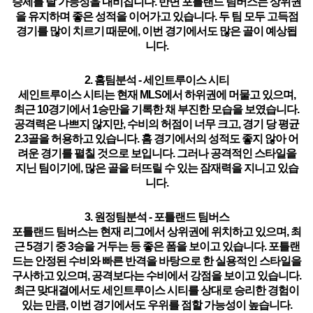
승세를 탈 가능성을 내비칩니다. 반면 포틀랜드 팀버스는 상위권
을 유지하며 좋은 성적을 이어가고 있습니다. 두 팀 모두 고득점
경기를 많이 치르기 때문에, 이번 경기에서도 많은 골이 예상됩
니다.
2. 홈팀분석 - 세인트루이스 시티
세인트루이스 시티는 현재 MLS에서 하위권에 머물고 있으며,
최근 10경기에서 1승만을 기록한 채 부진한 모습을 보였습니다.
공격력은 나쁘지 않지만, 수비의 허점이 너무 크고, 경기 당 평균
2.3골을 허용하고 있습니다. 홈 경기에서의 성적도 좋지 않아 어
려운 경기를 펼칠 것으로 보입니다. 그러나 공격적인 스타일을
지닌 팀이기에, 많은 골을 터뜨릴 수 있는 잠재력을 지니고 있습
니다.
3. 원정팀분석 - 포틀랜드 팀버스
포틀랜드 팀버스는 현재 리그에서 상위권에 위치하고 있으며, 최
근 5경기 중 3승을 거두는 등 좋은 폼을 보이고 있습니다. 포틀랜
드는 안정된 수비와 빠른 반격을 바탕으로 한 실용적인 스타일을
구사하고 있으며, 공격보다는 수비에서 강점을 보이고 있습니다.
최근 맞대결에서도 세인트루이스 시티를 상대로 승리한 경험이
있는 만큼, 이번 경기에서도 우위를 점할 가능성이 높습니다.