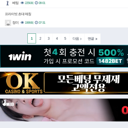
베팅
2256회
08-01
프라이빗 초대 매칭
정미
1999회
07-31
1
2
3
4
5
다음
맨끝