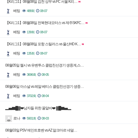
【K리그1】08월08일 김천 상무 vs FC 서울 K리…
베팅
488회
08-07
【K리그1】08월08일 전북현대모터스 vs 제주SKFC…
베팅
139회
08-07
【K리그1】08월08일 포항 스틸러스 vs 울산HD K…
베팅
135회
08-07
08월05일 첼시 vs 유벤투스 클럽친선경기 생중계,스…
베팅
3696회
08-05
08월06일 아스널 vs 레알 베티스 클럽친선경기 생중…
베팅
3702회
08-04
▂▅▇█▓❤️남자들 위한 꿀알바❤️ ▓█▇▅▂
로나
5901회
08-03
08월03일 PSV 에인트호벤 vs AZ 알크마르 네덜…