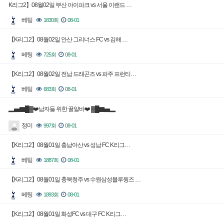
K리그2】08월02일 부산 아이파크 vs 서울 이랜드 …
베팅
1830회
08-01
【K리그2】08월02일 안산 그리너스 FC vs 김해 …
베팅
725회
08-01
【K리그2】08월02일 전남 드래곤즈 vs 파주 프런티…
베팅
683회
08-01
▂▅▇█▓❤️남자들 위한 꿀알바❤️ ▓█▇▅▂
정미
997회
08-01
【K리그2】08월01일 충남아산 vs 성남 FC K리그…
베팅
1887회
08-01
【K리그2】08월01일 충북청주 vs 수원삼성블루윙즈 …
베팅
1893회
08-01
【K리그2】08월01일 화성FC vs 대구 FC K리그…