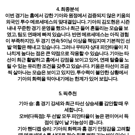
4. 최종분석
이번 경기는 홈에서 강한 기아와 원정에서 검증되지 않은 키움의
외국인 투수 메르세데스의 맞대결입니다. 기아의 김도현은 시즌
내내 꾸준한 경기 운영을 했으나 최근 들어 흔들리는 모습을 보
였고, 팀도 연패에 빠져 있습니다. 반면 메르세데스는 아직 경험
이 부족하지만, 두 경기 연속 5이닝 이상을 책임지며 기본적인 선
발 역할은 해내고 있습니다. 그러나
우타자 상대 피안타율이 지
나치게 높다는 점은 큰 약점
으로 작용할 수 있습니다. 기아는 타
선이 최근 활발하고 홈에서 강점을 보이고 있어, 연패 탈출을 노
릴 수 있는 유리한 조건을 갖추고 있습니다. 키움은 타선이 조금
씩 살아나는 모습은 보이고 있지만, 투수력이 불안한 상황에서
기아의 화력을 막아내기에는 한계가 있어 보입니다.
5. 픽추천
기아 승
: 홈 경기 강세와 최근 타선 상승세를 감안할 때 우
세합니다.
오버(다득점)
: 두 선발 모두 피안타율이 높은 편이어서 득
점이 많이 날 가능성이 큽니다.
기아 핸디캡 승리
: 기아의 화력과 홈 경기 안정감을 고려할