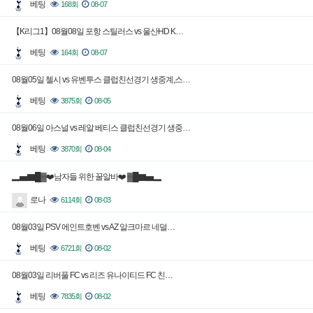
베팅
168회
08-07
【K리그1】08월08일 포항 스틸러스 vs 울산HD K…
베팅
164회
08-07
08월05일 첼시 vs 유벤투스 클럽친선경기 생중계,스…
베팅
3875회
08-05
08월06일 아스널 vs 레알 베티스 클럽친선경기 생중…
베팅
3870회
08-04
▂▅▇█▓❤️남자들 위한 꿀알바❤️ ▓█▇▅▂
로나
6114회
08-03
08월03일 PSV 에인트호벤 vs AZ 알크마르 네덜…
베팅
6721회
08-02
08월03일 리버풀 FC vs 리즈 유나이티드 FC 친…
베팅
7835회
08-02