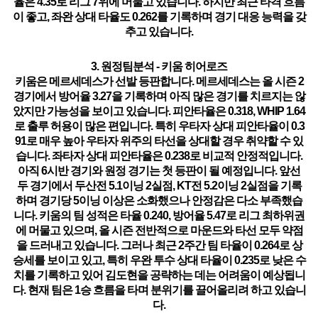
율은 4.35로 리그 7위에 머물고 있습니다. 하지만 최근 타격 흐름
이 좋고, 좌완 상대 타율도 0.262를 기록하며 경기 대응 능력을 갖
추고 있습니다.
3. 원정팀분석 - 키움 히어로즈
키움은 메르세데스가 선발 등판합니다. 메르세데스는 올 시즌 2
경기에서 방어율 3.27을 기록하며 아직 많은 경기를 치르지는 않
았지만 가능성을 보이고 있습니다. 피안타율은 0.318, WHIP 1.64
로 출루 허용이 많은 편입니다. 특히
우타자 상대 피안타율이 0.3
91로 매우 높아
우타자 위주의 타선을 상대할 경우 취약할 수 있
습니다. 좌타자 상대 피안타율은 0.238로 비교적 안정적입니다.
아직 6시반 경기와 원정 경기는 첫 등판이 될 예정입니다. 앞선
두 경기에서 두산전 5.1이닝 2실점, KT전 5.2이닝 2실점을 기록
하며 경기당 5이닝 이상은 소화했으나 안정감은 다소 부족했습
니다. 키움의 팀 성적은 타율 0.240, 방어율 5.47로 리그 최하위권
에 머물고 있으며, 올 시즌 전반적으로 마운드와 타선 모두 약점
을 드러내고 있습니다. 그러나 최근 2주간 팀 타율이 0.264로 상
승세를 보이고 있고, 특히 우완 투수 상대 타율이 0.235로 낮은 수
치를 기록하고 있어 김도현을 공략하는 데는 어려움이 예상됩니
다. 현재 팀은 1승 흐름을 타며 분위기를 끌어올리려 하고 있습니
다.