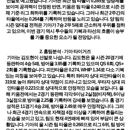
선발로 예고했습니다. 기아는 최근 팀 타율이 0.285로 상승세를
보이며 공격력이 안정된 반면, 키움은 팀 타율 0.240으로 시즌 전
체 기준 리그 최하위를 기록하고 있습니다. 그러나 최근 2주간의
타율에서는 0.264를 기록하며 반등을 노리고 있습니다. 양 팀의
시즌 맞대결 전적은 기아가 7승 2무 5패로 근소하게 우위를 점하
고 있으며, 이번 경기 역시 투수들의 기복과 타선의 흐름이 승부
를 가를 중요한 요소가 될 전망입니다.
2. 홈팀분석 - 기아 타이거즈
기아는 김도현이 선발로 나섭니다. 김도현은 올 시즌 20경기에
등판하여 4승 5패, 방어율 3.95를 기록하고 있으며 QS 6회, QS+
2회를 기록했습니다. 피안타율은 0.274, WHIP 1.34로 다소 기복
있는 피칭을 보여주고 있습니다. 특히 좌타자 상대 피안타율이
0.
319로 높아 좌타자 상대 약점
이 드러나고 있으며, 우타자 상대 피
안타율은 0.223으로 상대적으로 안정적인 모습을 보입니다. 올
해 키움전에서는 2경기 등판해 각각 6이닝 2실점(비자책), 6이닝
3실점으로 방어율 2.25를 기록하며 강세를 보였습니다. 홈 경기
성적은 11경기 4승 2패, 방어율 2.49로 매우 안정적입니다. 그러
나 최근 4경기 연속으로 자책점 4점 이상을 기록하며 흔들리는
모습을 보이고 있고, 팀도 현재 4연패에 빠져 있어 부담이 큰 상
황입니다. 기아의 올 시즌 팀 타율은 0.260으로 리그 6위, 팀 방어