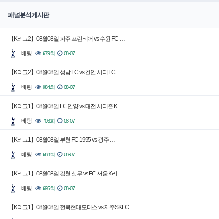
패널분석게시판
【K리그2】08월08일 파주 프런티어 vs 수원 FC …
베팅
679회
08-07
【K리그2】08월08일 성남 FC vs 천안 시티 FC…
베팅
984회
08-07
【K리그1】08월08일 FC 안양 vs 대전 시티즌 K…
베팅
703회
08-07
【K리그1】08월08일 부천 FC 1995 vs 광주 …
베팅
688회
08-07
【K리그1】08월08일 김천 상무 vs FC 서울 K리…
베팅
695회
08-07
【K리그1】08월08일 전북현대모터스 vs 제주SKFC…