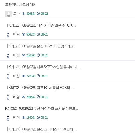
프라이빗 사모님 매칭
로나
3998회
08-02
【K리그1】08월02일 대전 시티즌 vs 광주 FC K…
베팅
5062회
08-01
【K리그1】08월02일 울산HD vs FC 안양 K리그…
베팅
2966회
08-01
【K리그1】08월02일 제주SKFC vs 인천 유나이티…
베팅
2276회
08-01
【K리그2】08월02일 김포 FC vs 경남 FC K리…
베팅
2465회
08-01
K리그2】08월02일 부산 아이파크 vs 서울 이랜드 …
베팅
1860회
08-01
【K리그2】08월02일 안산 그리너스 FC vs 김해 …