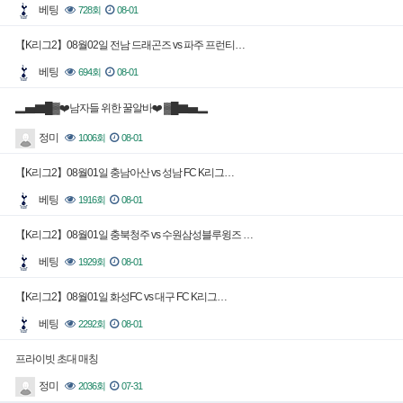
베팅
728회
08-01
【K리그2】08월02일 전남 드래곤즈 vs 파주 프런티…
베팅
694회
08-01
▂▅▇█▓❤️남자들 위한 꿀알바❤️ ▓█▇▅▂
정미
1006회
08-01
【K리그2】08월01일 충남아산 vs 성남 FC K리그…
베팅
1916회
08-01
【K리그2】08월01일 충북청주 vs 수원삼성블루윙즈 …
베팅
1929회
08-01
【K리그2】08월01일 화성FC vs 대구 FC K리그…
베팅
2292회
08-01
프라이빗 초대 매칭
정미
2036회
07-31