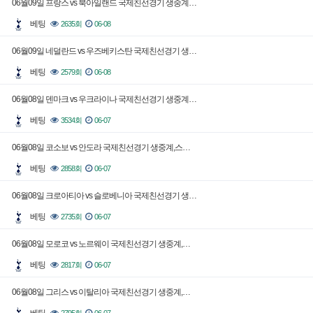
06월09일 프랑스 vs 북아일랜드 국제친선경기 생중계…
베팅
2635회
06-08
06월09일 네덜란드 vs 우즈베키스탄 국제친선경기 생…
베팅
2579회
06-08
06월08일 덴마크 vs 우크라이나 국제친선경기 생중계…
베팅
3534회
06-07
06월08일 코소보 vs 안도라 국제친선경기 생중계,스…
베팅
2858회
06-07
06월08일 크로아티아 vs 슬로베니아 국제친선경기 생…
베팅
2735회
06-07
06월08일 모로코 vs 노르웨이 국제친선경기 생중계,…
베팅
2817회
06-07
06월08일 그리스 vs 이탈리아 국제친선경기 생중계,…