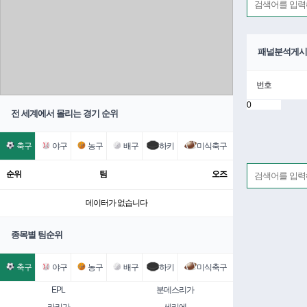
패널분석게시
번호
0
전 세계에서 몰리는 경기 순위
축구
야구
농구
배구
하키
미식축구
순위
팀
오즈
데이터가 없습니다
종목별 팀순위
축구
야구
농구
배구
하키
미식축구
EPL
분데스리가