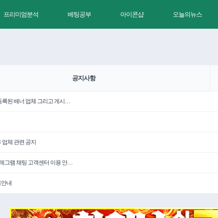
프리미엄분석
베팅공부
아이콘샵
오늘의뉴스
공지사항
 등록된 배너 업체 그리고 게시…
휴 업체 관련 공지
텔레그램 채팅 고객센터 이용 안…
용안내