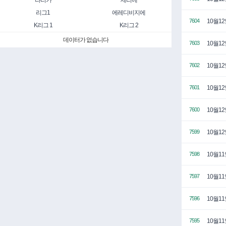
라리가
세리에
리그1
에레디비지에
10월1
7604
K리그 1
K리그 2
데이터가 없습니다
10월12
7603
10월1
7602
10월1
7601
10월1
7600
10월1
7599
10월1
7598
10월1
7597
10월1
7596
10월1
7595