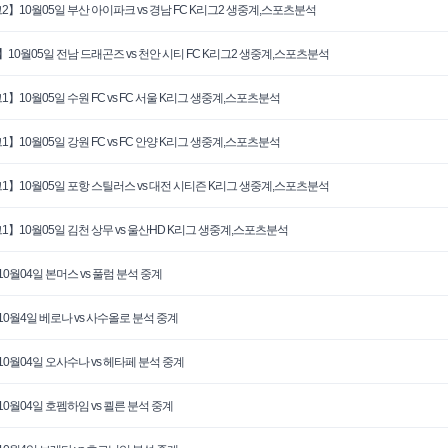
2】10월05일 부산 아이파크 vs 경남 FC K리그2 생중계,스포츠분석
】10월05일 전남 드래곤즈 vs 천안 시티 FC K리그2 생중계,스포츠분석
1】10월05일 수원 FC vs FC 서울 K리그 생중계,스포츠분석
1】10월05일 강원 FC vs FC 안양 K리그 생중계,스포츠분석
1】10월05일 포항 스틸러스 vs 대전 시티즌 K리그 생중계,스포츠분석
1】10월05일 김천 상무 vs 울산HD K리그 생중계,스포츠분석
10월04일 본머스 vs 풀럼 분석 중계
년10월4일 베로나 vs 사수올로 분석 중계
년10월04일 오사수나 vs 헤타페 분석 중계
10월04일 호펨하임 vs 쾰른 분석 중계