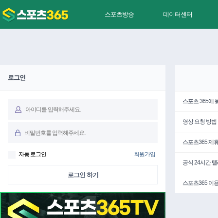
스포츠방송
데이터센터
로그인
스포츠 365에
영상 요청 방법
스포츠365 제
자동 로그인
회원가입
공식 24시간 
로그인 하기
스포츠365 이