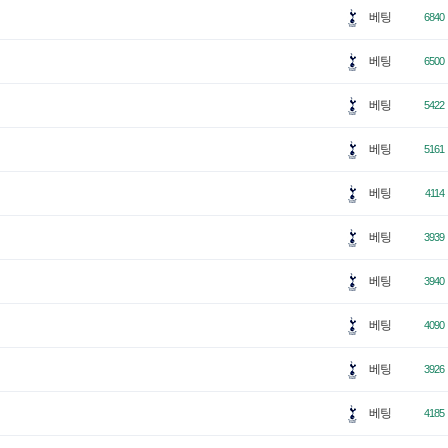
베팅
6840
베팅
6500
베팅
5422
베팅
5161
베팅
4114
베팅
3939
베팅
3940
베팅
4090
베팅
3926
베팅
4185