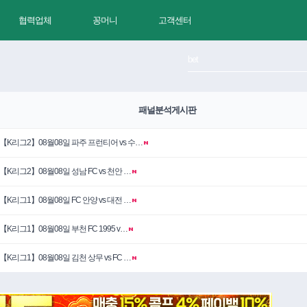
협력업체
꽁머니
고객센터
패널분석게시판
【K리그2】08월08일 파주 프런티어 vs 수…
【K리그2】08월08일 성남 FC vs 천안 …
【K리그1】08월08일 FC 안양 vs 대전 …
【K리그1】08월08일 부천 FC 1995 v…
【K리그1】08월08일 김천 상무 vs FC …