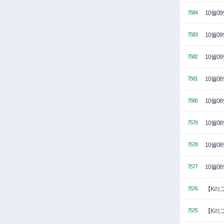
10월0
7584
10월0
7583
10월09
7582
10월0
7581
10월0
7580
10월0
7579
10월08
7578
10월0
7577
【K리그
7576
【K리그
7575