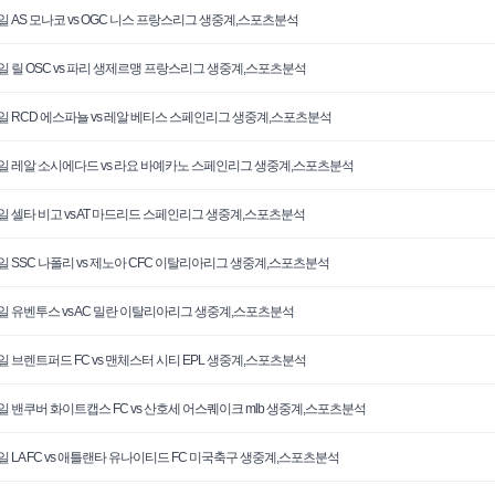
6일 AS 모나코 vs OGC 니스 프랑스리그 생중계,스포츠분석
6일 릴 OSC vs 파리 생제르맹 프랑스리그 생중계,스포츠분석
6일 RCD 에스파뇰 vs 레알 베티스 스페인리그 생중계,스포츠분석
6일 레알 소시에다드 vs 라요 바예카노 스페인리그 생중계,스포츠분석
6일 셀타 비고 vs AT 마드리드 스페인리그 생중계,스포츠분석
6일 SSC 나폴리 vs 제노아 CFC 이탈리아리그 생중계,스포츠분석
6일 유벤투스 vs AC 밀란 이탈리아리그 생중계,스포츠분석
6일 브렌트퍼드 FC vs 맨체스터 시티 EPL 생중계,스포츠분석
6일 밴쿠버 화이트캡스 FC vs 산호세 어스퀘이크 mlb 생중계,스포츠분석
6일 LA FC vs 애틀랜타 유나이티드 FC 미국축구 생중계,스포츠분석