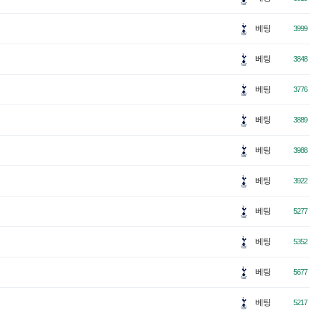
베팅
3999
베팅
3848
베팅
3776
베팅
3889
베팅
3988
베팅
3922
베팅
5277
베팅
5352
베팅
5677
베팅
5217