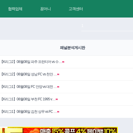
협력업체
꽁머니
고객센터
패널분석게시판
【K리그2】08월08일 파주 프런티어 vs 수…
【K리그2】08월08일 성남 FC vs 천안 …
【K리그1】08월08일 FC 안양 vs 대전 …
【K리그1】08월08일 부천 FC 1995 v…
【K리그1】08월08일 김천 상무 vs FC …