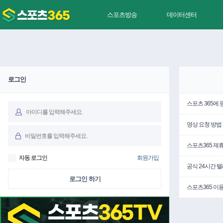
스포츠방송
데이터센터
로그인
스포츠 365에
영상 요청 방법
스포츠365 제
자동 로그인
회원가입
공식 24시간 
로그인 하기
스포츠365 이