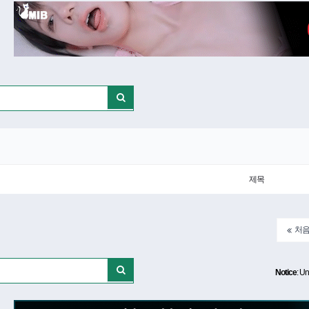
제목
처
Notice
: Un