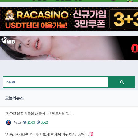
오늘의뉴스
2026년 은행이 돈줄 끊는다... "아파트 0원" 만…
뉴스
117회
01-22
[1]
"저승사자 보인다" 김수미 별세 후 제목 바꿔치기…무당…