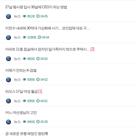
27살 평사원 입사 30살에 CEO가 되는 방법
뉴스
851회
04-05
이천수 내세워 30억대 가상화폐 사기…코인업체 대표 구…
뉴스
1038회
04-04
[2]
아파트 11층 침실에서 잠자던 일가족까지 밖으로 추락시…
뉴스
983회
04-02
이해가 안되는 K-검열
뉴스
838회
04-02
[1]
라오스 17살 여성 월급
뉴스
838회
04-01
어느 여선생님의 고민
뉴스
846회
03-28
곧 새로운 유행 예정인 동탄룩