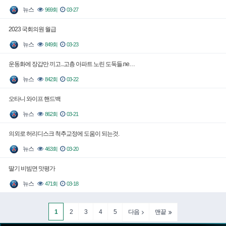
뉴스
969회
03-27
2023 국회의원 월급
뉴스
849회
03-23
운동화에 장갑만 끼고...고층 아파트 노린 도둑들.ne…
뉴스
842회
03-22
오타니 와이프 핸드백
뉴스
862회
03-21
의외로 허리디스크 척추교정에 도움이 되는것.
뉴스
463회
03-20
딸기 비빔면 맛평가
뉴스
471회
03-18
1
2
3
4
5
다음
맨끝