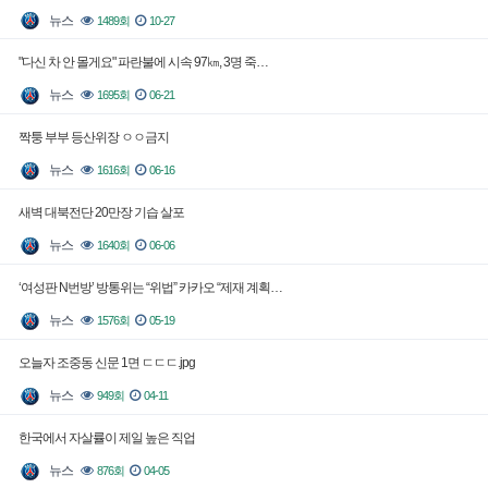
뉴스
1489회
10-27
"다신 차 안 몰게요" 파란불에 시속 97㎞, 3명 죽…
뉴스
1695회
06-21
짝퉁 부부 등산위장 ㅇㅇ금지
뉴스
1616회
06-16
새벽 대북전단 20만장 기습 살포
뉴스
1640회
06-06
‘여성판 N번방’ 방통위는 “위법” 카카오 “제재 계획…
뉴스
1576회
05-19
오늘자 조중동 신문 1면 ㄷㄷㄷ.jpg
뉴스
949회
04-11
한국에서 자살률이 제일 높은 직업
뉴스
876회
04-05